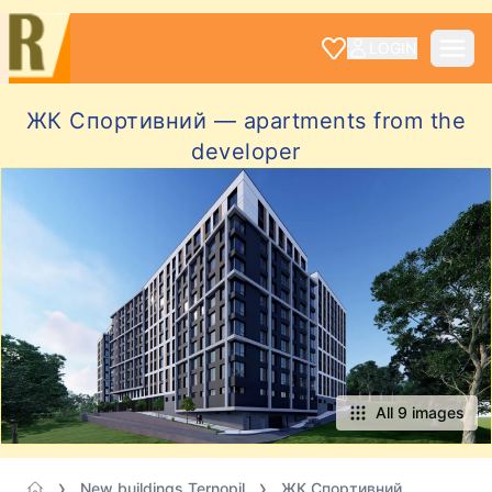
LOGIN
ЖК Спортивний — apartments from the
developer
All 9 images
New buildings Ternopil
ЖК Спортивний