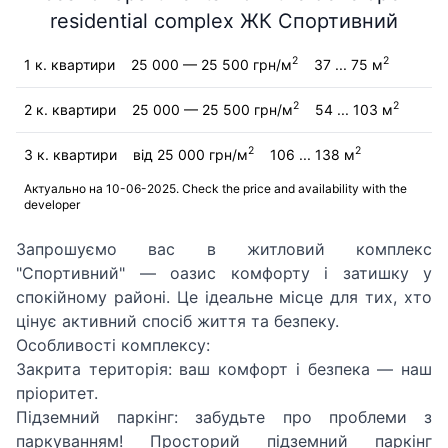
residential complex ЖК Спортивний
2
2
1 к. квартири
25 000 — 25 500 грн/м
37 ... 75 м
2
2
2 к. квартири
25 000 — 25 500 грн/м
54 ... 103 м
2
2
3 к. квартири
від 25 000 грн/м
106 ... 138 м
Актуально на 10-06-2025. Check the price and availability with the
developer
Запрошуємо вас в житловий комплекс
"Спортивний" — оазис комфорту і затишку у
спокійному районі. Це ідеальне місце для тих, хто
цінує активний спосіб життя та безпеку.
Особливості комплексу:
Закрита територія: ваш комфорт і безпека — наш
пріоритет.
Підземний паркінг: забудьте про проблеми з
паркуванням! Просторий підземний паркінг