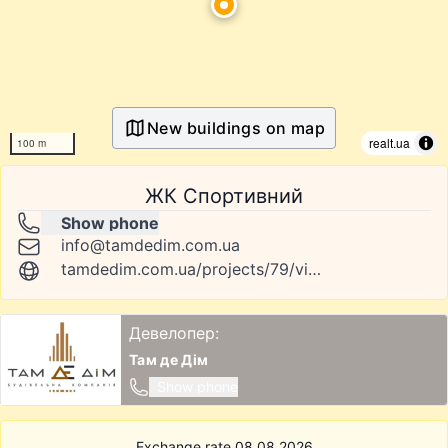
New buildings on map
realt.ua
100 m
ЖК Спортивний
Show phone
info@tamdedim.com.ua
tamdedim.com.ua/projects/79/view/
Девелопер:
Там де Дім
Show phone
Exchange rate 08.08.2026