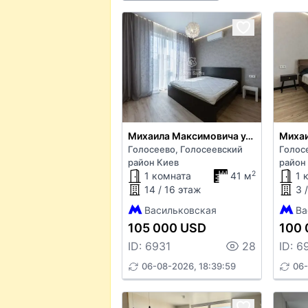
Михаила Максимовича ул. 26б
Голосеево, Голосеевский
Голос
район Киев
район
2
1 комната
41 м
1 
14 / 16 этаж
3 
Васильковская
Ва
105 000 USD
100 
ID: 6931
28
ID: 6
06-08-2026, 18:39:59
06-