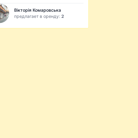
Вікторія Комаровська
предлагает в оренду:
2