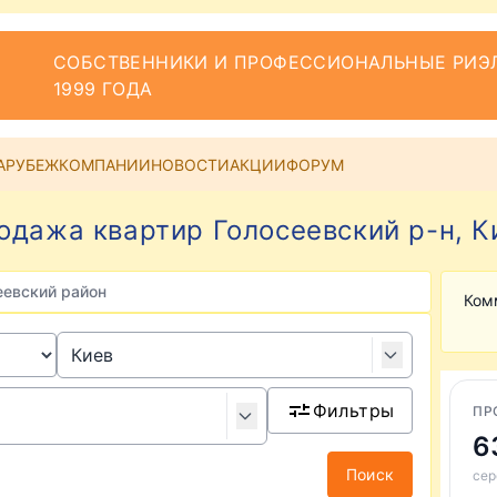
СОБСТВЕННИКИ И ПРОФЕССИОНАЛЬНЫЕ РИЭЛ
1999 ГОДА
АРУБЕЖ
КОМПАНИИ
НОВОСТИ
АКЦИИ
ФОРУМ
одажа квартир Голосеевский р-н, К
еевский район
Ком
Фильтры
ПР
6
Поиск
сер