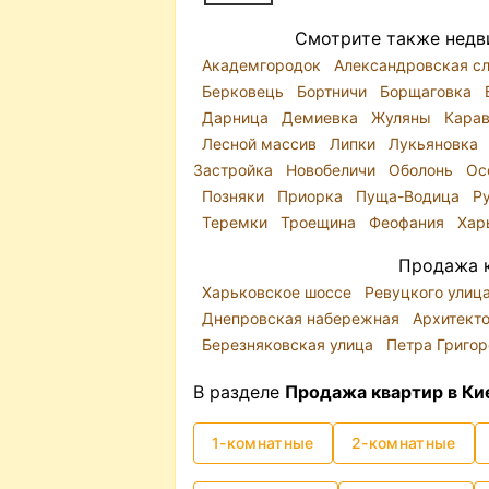
Смотрите также недв
Академгородок
Александровская с
Берковець
Бортничи
Борщаговка
Дарница
Демиевка
Жуляны
Кара
Лесной массив
Липки
Лукьяновка
Застройка
Новобеличи
Оболонь
Ос
Позняки
Приорка
Пуща-Водица
Р
Теремки
Троещина
Феофания
Хар
Продажа к
Харьковское шоссе
Ревуцкого улиц
Днепровская набережная
Архитект
Березняковская улица
Петра Григо
В разделе
Продажа квартир в Ки
1-комнатные
2-комнатные