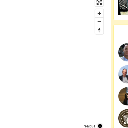
realt.ua