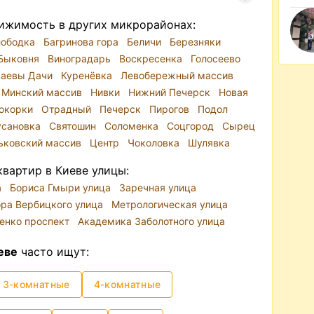
ижимость в других микрорайонах:
лободка
Багринова гора
Беличи
Березняки
Быковня
Виноградарь
Воскресенка
Голосеево
ваевы Дачи
Куренёвка
Левобережный массив
Минский массив
Нивки
Нижний Печерск
Новая
окорки
Отрадный
Печерск
Пирогов
Подол
усановка
Святошин
Соломенка
Соцгород
Сырец
ьковский массив
Центр
Чоколовка
Шулявка
вартир в Киеве улицы:
а
Бориса Гмыри улица
Заречная улица
ора Вербицкого улица
Метрологическая улица
ренко проспект
Академика Заболотного улица
еве
часто ищут:
3-комнатные
4-комнатные