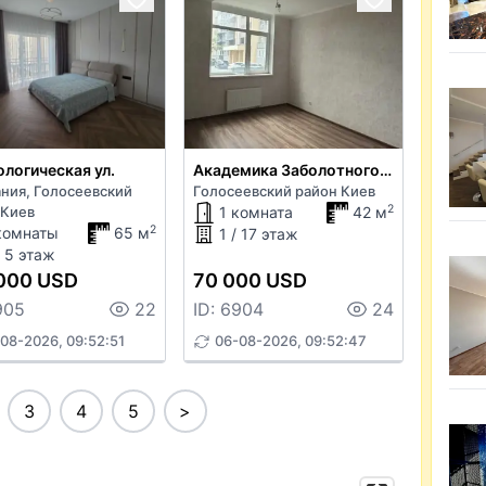
логическая ул.
Академика Заболотного ул.
ния, Голосеевский
Голосеевский район Киев
2
 Киев
1 комната
42 м
2
комнаты
65 м
1 / 17 этаж
/ 5 этаж
000 USD
70 000 USD
905
22
ID: 6904
24
08-2026, 09:52:51
06-08-2026, 09:52:47
3
4
5
>