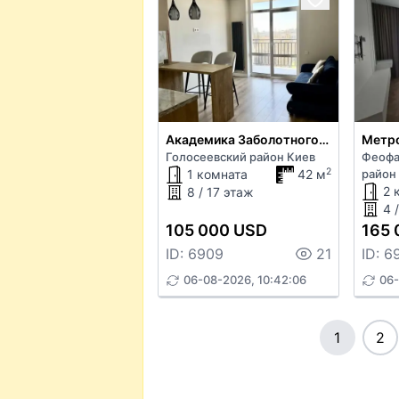
Академика Заболотного ул.
Метро
Голосеевский район Киев
Феофа
2
1 комната
42 м
район
2 
8 / 17 этаж
4 
105 000 USD
165 
ID: 6909
21
ID: 6
06-08-2026, 10:42:06
06-
1
2