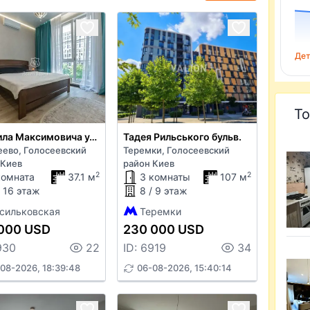
Дет
То
Михаила Максимовича ул. 26б
Тадея Рильського бульв.
еево, Голосеевский
Теремки, Голосеевский
 Киев
район Киев
2
2
комната
37.1 м
3 комнаты
107 м
/ 16 этаж
8 / 9 этаж
сильковская
Теремки
000 USD
230 000 USD
930
22
ID: 6919
34
08-2026, 18:39:48
06-08-2026, 15:40:14