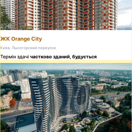
ЖК Orange City
Киев, Лысогорский переулок
Термін здачі
частково зданий, будується