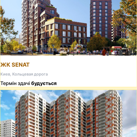
ЖК SENAT
Киев, Кольцевая дорога
Термін здачі
будується