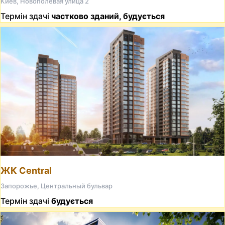
Киев, Новополевая улица 2
Термін здачі
частково зданий, будується
ЖК Central
Запорожье, Центральный бульвар
Термін здачі
будується