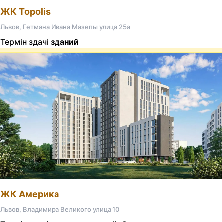
ЖК Topolis
Львов, Гетмана Ивана Мазепы улица 25а
Термін здачі
зданий
ЖК Америка
Львов, Владимира Великого улица 10