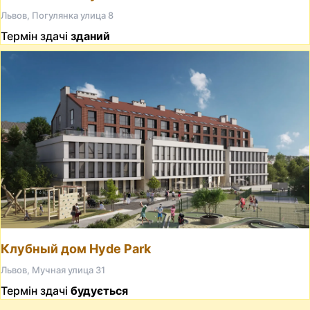
Львов, Погулянка улица 8
Термін здачі
зданий
Клубный дом Hyde Park
Львов, Мучная улица 31
Термін здачі
будується