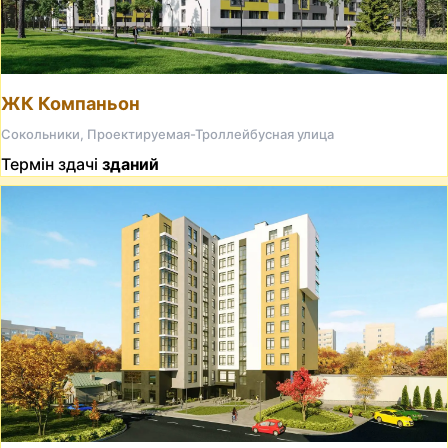
ЖК Компаньон
Сокольники, Проектируемая-Троллейбусная улица
Термін здачі
зданий