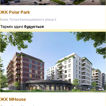
ЖК Polar Park
Киев, Петра Калнышевского улица 2
Термін здачі
будується
ЖК MHouse