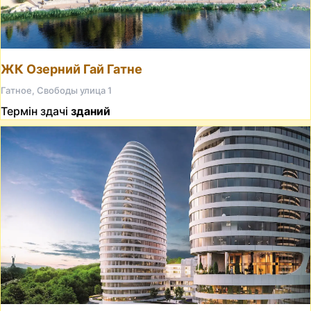
ЖК Озерний Гай Гатне
Гатное, Свободы улица 1
Термін здачі
зданий