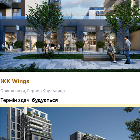
ЖК Wings
Сокольники, Героев Крут улица
Термін здачі
будується