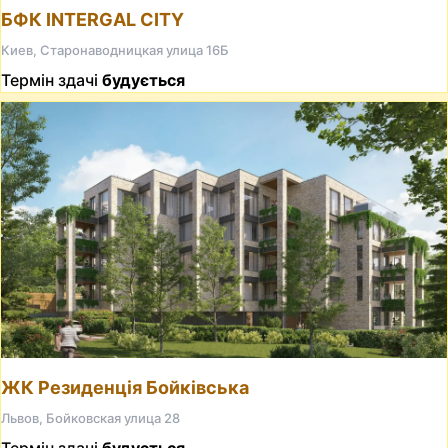
БФК INTERGAL CITY
Киев, Старонаводницкая улица 16Б
Термін здачі
будується
ЖК Резиденція Бойківська
Львов, Бойковская улица 28