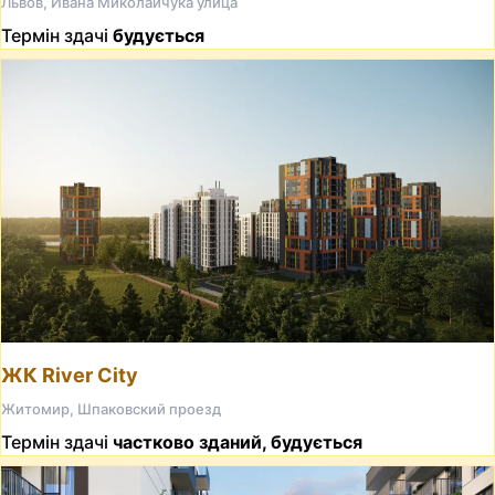
Львов, Ивана Миколайчука улица
Термін здачі
будується
ЖК River City
Житомир, Шпаковский проезд
Термін здачі
частково зданий, будується