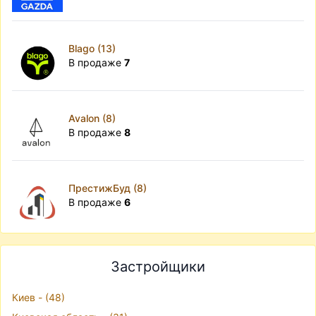
Blago (13)
В продаже
7
Avalon (8)
В продаже
8
ПрестижБуд (8)
В продаже
6
Застройщики
Киев - (48)