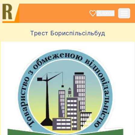
ВХОД
Трест Бориспільсільбуд