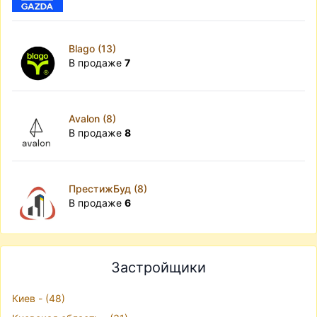
Blago (13)
В продаже
7
Avalon (8)
В продаже
8
ПрестижБуд (8)
В продаже
6
Застройщики
Киев - (48)