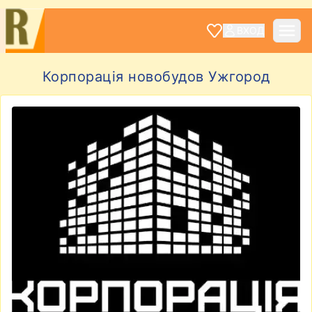
ВХОД
Корпорація новобудов Ужгород