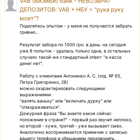
VAB (ВиЭйБи) банк - НЕВОЗВРАТ
ДЕПОЗИТОВ: VAB + НБУ = "рука руку
моет"?
Поделитесь опытом - у меня не получается забрать
гривню...
Результат забора по 1000 грн. в день: на сегодня
уже 8 попыток - удалась только одна, в остальных
случаях такой-же стандартный ответ: "в кассе
денег нет".
Работу с клиентами Антоненко А. С. (отд. № 65,
Петра Григоренко, 28)
можно охарактеризовать следующими
выражениями:
"валять ваньку" или "включать дурку" или
"отмораживаться".
Дежурная фраза "Вы знаете какое сейчас
положение в стране?" - первый раз звучит неплохо,
но второй - хуже, третий - уже вызывает смех.
Аналогично воспринимается приемчик с записью
вашего телефона и обещанием перезвонить.