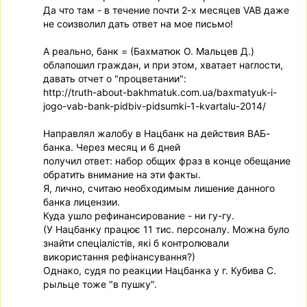
Да что там - в течение почти 2-х месяцев VAB даже
не соизволил дать ответ на мое письмо!
А реально, банк = (Бахматюк О. Мальцев Д.)
облапошил граждан, и при этом, хватает наглости,
давать отчет о "процветании":
http://truth-about-bakhmatuk.com.ua/baxmatyuk-i-
jogo-vab-bank-pidbiv-pidsumki-1-kvartalu-2014/
Направлял жалобу в Нацбанк на действия ВАБ-
банка. Через месяц и 6 дней
получил ответ: набор общих фраз в конце обещание
обратить внимание на эти факты.
Я, лично, считаю необходимым лишение данного
банка лицензии.
Куда ушло рефинансирование - ни гу-гу.
(У Нацбанку працює 11 тис. персоналу. Можна було
знайти спецiалiстiв, якi б контролювали
використання рефiнансування?)
Однако, судя по реакции Нацбанка у г. Кубива С.
рыльце тоже "в пушку".