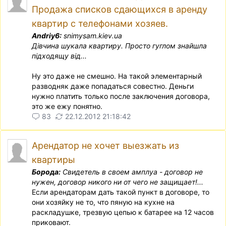
Продажа списков сдающихся в аренду
квартир с телефонами хозяев.
Andriy6:
snimysam.kiev.ua
Дiвчина шукала квартиру. Просто гуглом знайшла
пiдходящу вiд...
Ну это даже не смешно. На такой элементарный
разводняк даже попадаться совестно. Деньги
нужно платить только после заключения договора,
это же ежу понятно.
83
22.12.2012 21:18:42
Арендатор не хочет выезжать из
квартиры
Борода:
Свидетель в своем амплуа - договор не
нужен, договор никого ни от чего не защищает!...
Если арендаторам дать такой пункт в договоре, то
они хозяйку не то, что пяную на кухне на
раскладушке, трезвую цепью к батарее на 12 часов
приковают.