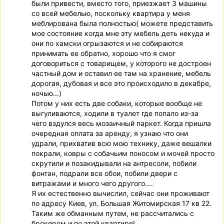
были привести, вместо того, приезжает 3 машины
со всей мебелью, поскольку квартира у меня
меблирована была полностью( можете представить
мое состояние когда мне эту мебель деть некуда и
они по хамски огрызаются и не собираются
принимать ее обратно, хорошо что я смог
договориться с товарищем, у которого не достроен
частный дом и оставил ее там на хранение, мебель
дорогая, дубовая и все это происходило в декабре,
ночью...)
Потом у них есть две собаки, которые вообще не
выгуливаются, ходили в туалет где попало из-за
чего вздулся весь мозаичный паркет. Когда пришла
очередная оплата за аренду, я узнаю что они
удрали, прихватив всю мою технику, даже вешалки
покрали, ковры с собачьим поносом и мочей просто
скрутили и позакидывали на антресоли, побили
фонтан, подрали все обои, побили двери с
витражами и много чего другого....
Я их естественно вычислил, сейчас они проживают
по адресу Киев, ул. Большая Житомирская 17 кв 22.
Таким же обманным путем, не рассчитались с
брокером и по этой квартире!