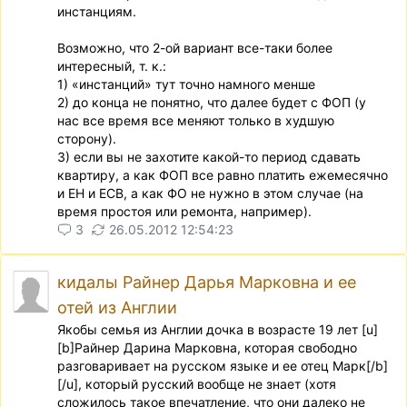
инстанциям.
Возможно, что 2-ой вариант все-таки более
интересный, т. к.:
1) «инстанций» тут точно намного менше
2) до конца не понятно, что далее будет с ФОП (у
нас все время все меняют только в худшую
сторону).
3) если вы не захотите какой-то период сдавать
квартиру, а как ФОП все равно платить ежемесячно
и ЕН и ЕСВ, а как ФО не нужно в этом случае (на
время простоя или ремонта, например).
3
26.05.2012 12:54:23
кидалы Райнер Дарья Марковна и ее
отей из Англии
Якобы семья из Англии дочка в возрасте 19 лет [u]
[b]Райнер Дарина Марковна, которая свободно
разговаривает на русском языке и ее отец Марк[/b]
[/u], который русский вообще не знает (хотя
сложилось такое впечатление, что они далеко не