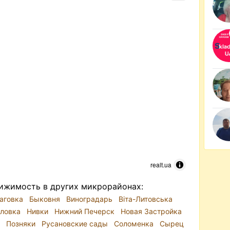
realt.ua
ижимость в других микрорайонах:
аговка
Быковня
Виноградарь
Віта-Литовська
ловка
Нивки
Нижний Печерск
Новая Застройка
л
Позняки
Русановские сады
Соломенка
Сырец