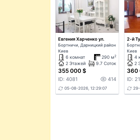
Евгения Харченко ул.
2-й Т
Бортничи, Дарницкий район
Бортн
Киев
Киев
2
6 комнат
290 м
4 
2 Этажей
9.7 Соток
2 
355 000 $
360 
ID: 4081
414
ID: 2
05-08-2026, 12:29:07
29-