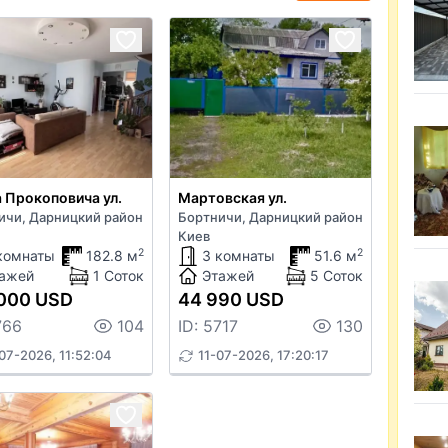
 Прокоповича ул.
Мартовская ул.
ичи, Дарницкий район
Бортничи, Дарницкий район
Киев
2
2
комнаты
182.8 м
3 комнаты
51.6 м
ажей
1 Соток
Этажей
5 Соток
000 USD
44 990 USD
766
104
ID: 5717
130
07-2026, 11:52:04
11-07-2026, 17:20:17