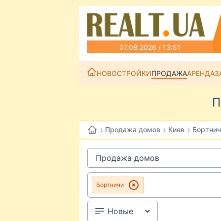
07.08.2026 / 13:51
НОВОСТРОЙКИ
ПРОДАЖА
АРЕНДА
З
П
›
›
›
Продажа домов
Киев
Бортнич
Бортничи