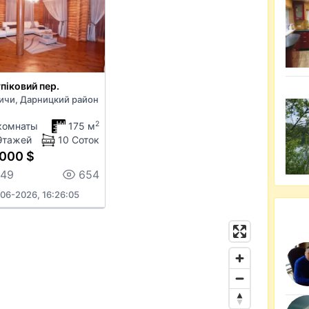
упіковий пер.
ичи, Дарницкий район
2
комнаты
175 м
Этажей
10 Соток
000 $
149
654
06-2026, 16:26:05