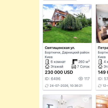
Святищенская ул.
Петра
Бортничи, Дарницкий район
Бортн
Киев
Киев
2
6 комнат
260 м
4 
Этажей
7 Соток
Эт
230 000 USD
149 
ID: 6496
117
ID: 5
24-07-2026, 10:36:21
12-