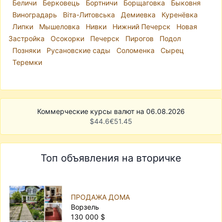
Беличи
Берковець
Бортничи
Борщаговка
Быковня
Виноградарь
Віта-Литовська
Демиевка
Куренёвка
Липки
Мышеловка
Нивки
Нижний Печерск
Новая
Застройка
Осокорки
Печерск
Пирогов
Подол
Позняки
Русановские сады
Соломенка
Сырец
Теремки
Коммерческие курсы валют на 06.08.2026
$
44.6
€
51.45
Топ объявления на вторичке
ПРОДАЖА ДОМА
Ворзель
130 000 $