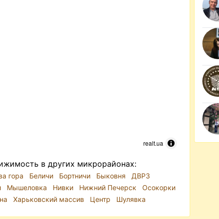
realt.ua
ижимость в других микрорайонах:
ва гора
Беличи
Бортничи
Быковня
ДВРЗ
и
Мышеловка
Нивки
Нижний Печерск
Осокорки
ина
Харьковский массив
Центр
Шулявка