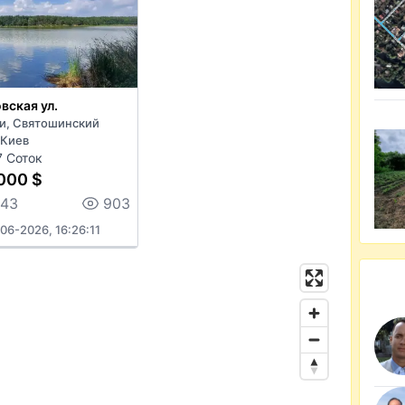
вская ул.
и, Святошинский
 Киев
7 Соток
000 $
143
903
06-2026, 16:26:11