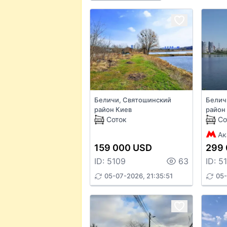
Беличи, Святошинский
Белич
район Киев
район
Соток
Со
Ак
159 000 USD
299
ID: 5109
63
ID: 5
05-07-2026, 21:35:51
05-