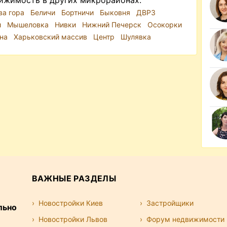
ижимость в других микрорайонах:
ва гора
Беличи
Бортничи
Быковня
ДВРЗ
и
Мышеловка
Нивки
Нижний Печерск
Осокорки
ина
Харьковский массив
Центр
Шулявка
ВАЖНЫЕ РАЗДЕЛЫ
Новостройки Киев
Застройщики
льно
Новостройки Львов
Форум недвижимости