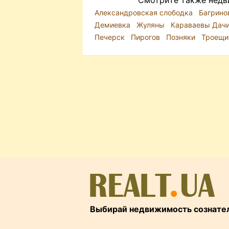
Смотрите также недв
Александровская слободка
Багрино
Демиевка
Жуляны
Караваевы Дач
Печерск
Пирогов
Позняки
Троещ
Выбирай недвижимость сознате