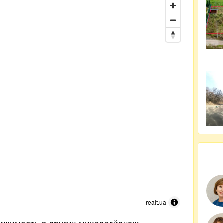
realt.ua