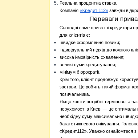
Реальна процентна ставка.
Компанія
«Кредит 112»
завжди відкри
Переваги прива
Сьогодні саме приватні кредитори п
для клієнтів є:
швидке оформлення позики;
індивідуальний підхід до кожного клі
висока ймовірність схвалення;
великі суми кредитування;
мінімум бюрократії.
Крім того, клієнт продовжує корист
застави. Це робить такий формат к
позичальника.
Якщо кошти потрібні терміново, а час
нерухомості в Києві — це оптимальне
необхідну суму максимально швидко
багатотижневого очікування. Головн
«Кредит112». Уважно ознайомтеся з 