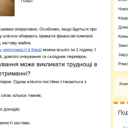
тощо.
Ново
Ква
Дома
 заявки оперативно. Особливо, якщо йдеться про
Комм
 клієнти обирають приватні фінансові компанії.
 заставу майна.
Зем
у нерухомості в Києві
можна всього за 1 годину. І
Зару
ї, довгого очікування та складних перевірок.
ування може викликати труднощі в
Ремо
отриманні?
лярне. Однак клієнти постійно стикаються з
Ком
сягає кількох тижнів;
х доходів;
Под
вності застави.