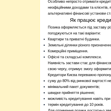
Особливо непросто отримати кредит 
неофіційними доходами та клієнтів,
альтернативні фінансові установи с
Як працює креди
Позика оформляється під заставу різ
погоджуються на такі варіанти:
Квартири та приватні будинки.
Земельні ділянки різного призначенн
Комерційні приміщення.
Офісні та складські комплекси.
Наявність застави стає для фінансово
свою чергу, отримує змогу оформити
Кредитори Києва переважно пропон
суму до 80% від ринкової вартості н
мінімальний пакет документів;
швидке прийняття рішення;
можливість кредитування навіть при п
термін кредитування до 10 років.
Для отримання позики достатньо зве