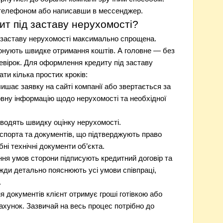
, телефоном або написавши в мессенджер.
ит під заставу нерухомості?
заставу нерухомості максимально спрощена.
онують швидке отримання коштів. А головне — без
ревірок. Для оформлення кредиту під заставу
ти кілька простих кроків:
ишає заявку на сайті компанії або звертається за
ну інформацію щодо нерухомості та необхідної
оводять швидку оцінку нерухомості.
аспорта та документів, що підтверджують право
бні технічні документи об’єкта.
ння умов сторони підписують кредитний договір та
авжди детально пояснюють усі умови співпраці,
.
 документів клієнт отримує гроші готівкою або
ахунок. Зазвичай на весь процес потрібно до