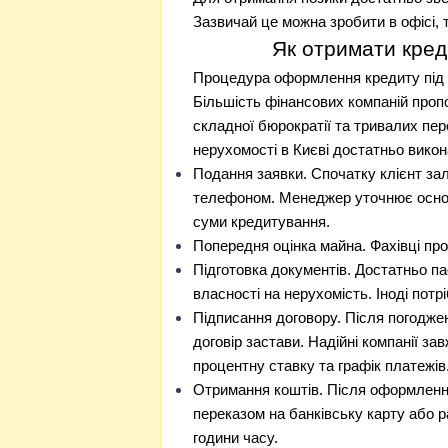
Зазвичай це можна зробити в офісі
Як отримати кред
Процедура оформлення кредиту під 
Більшість фінансових компаній проп
складної бюрократії та тривалих пе
нерухомості в Києві достатньо викона
Подання заявки. Спочатку клієнт зал
телефоном. Менеджер уточнює основ
суми кредитування.
Попередня оцінка майна. Фахівці пр
Підготовка документів. Достатньо п
власності на нерухомість. Іноді потрі
Підписання договору. Після погодже
договір застави. Надійні компанії з
процентну ставку та графік платежів
Отримання коштів. Після оформлення
переказом на банківську карту або р
години часу.