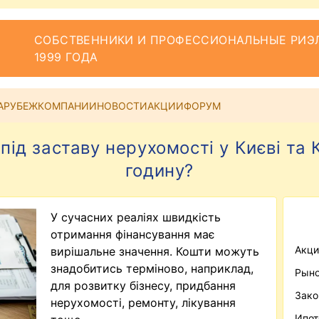
СОБСТВЕННИКИ И ПРОФЕССИОНАЛЬНЫЕ РИЭЛ
1999 ГОДА
АРУБЕЖ
КОМПАНИИ
НОВОСТИ
АКЦИИ
ФОРУМ
ід заставу нерухомості у Києві та К
годину?
У сучасних реаліях швидкість
отримання фінансування має
Акци
вирішальне значення. Кошти можуть
знадобитись терміново, наприклад,
Рыно
для розвитку бізнесу, придбання
Зако
нерухомості, ремонту, лікування
Ипот