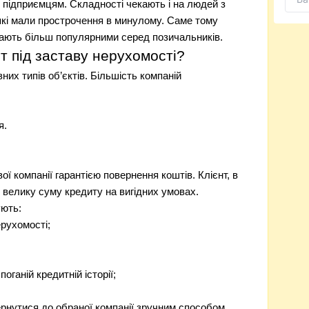
підприємцям. Складності чекають і на людей з
 які мали прострочення в минулому. Саме тому
тають більш популярними серед позичальників.
т під заставу нерухомості?
них типів об’єктів. Більшість компаній
я.
ї компанії гарантією повернення коштів. Клієнт, в
 велику суму кредиту на вигідних умовах.
ують:
ерухомості;
оганій кредитній історії;
рнутися до обраної компанії зручним способом.