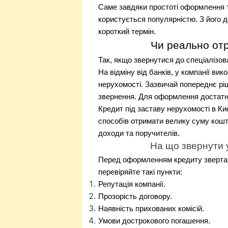
Саме завдяки простоті оформлення т
користується популярністю. З його 
короткий термін.
Чи реально отр
Так, якщо звернутися до спеціалізов
На відміну від банків, у компанії в
нерухомості. Зазвичай попереднє рі
звернення. Для оформлення достатнь
Кредит під заставу нерухомості в Ки
способів отримати велику суму кошті
доходи та поручителів.
На що звернути 
Перед оформленням кредиту звертайт
перевіряйте такі пункти:
Репутація компанії.
Прозорість договору.
Наявність прихованих комісій.
Умови дострокового погашення.