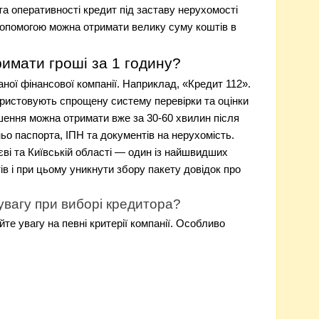
а оперативності кредит під заставу нерухомості
допомогою можна отримати велику суму коштів в
имати гроші за 1 годину?
аної фінансової компанії. Наприклад, «Кредит 112».
икористовують спрощену систему перевірки та оцінки
шення можна отримати вже за 30-60 хвилин після
о паспорта, ІПН та документів на нерухомість.
єві та Київській області — один із найшвидших
в і при цьому уникнути збору пакету довідок про
увагу при виборі кредитора?
е увагу на певні критерії компанії. Особливо