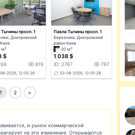
 Тычины просп. 1
Павла Тычины просп. 1
няки, Днепровский
Березняки, Днепровский
 Киев
район Киев
2
2
 м
20 м
8 $
1 038 $
768
819
ID: 2767
787
08-2026, 12:05:26
03-08-2026, 12:05:28
1
2
>
азвивается, и рынок коммерческой
еагирует на эти изменения. Открываются