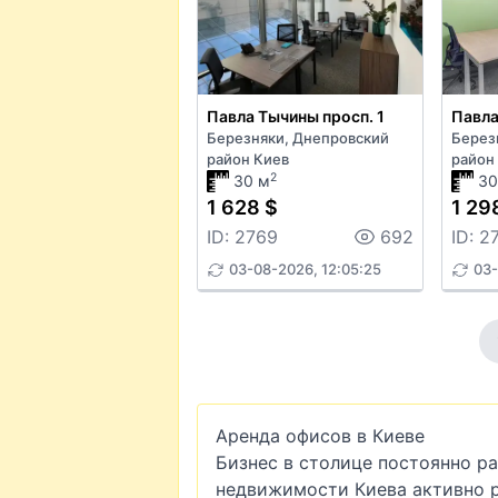
Павла Тычины просп. 1
Павла
Березняки, Днепровский
Берез
район Киев
район
2
30 м
30
1 628 $
1 29
ID: 2769
692
ID: 2
03-08-2026, 12:05:25
03-
Аренда офисов в Киеве
Бизнес в столице постоянно р
недвижимости Киева активно р