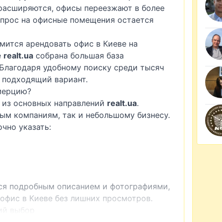
расширяются, офисы переезжают в более
спрос на офисные помещения остается
ится арендовать офис в Киеве на
е
realt.ua
собрана большая база
Благодаря удобному поиску среди тысяч
 подходящий вариант.
мерцию?
 из основных направлений
realt.ua
.
ым компаниям, так и небольшому бизнесу.
чно указать:
ся подробным описанием и фотографиями,
 офис в Киеве без лишних просмотров.
ий выбор