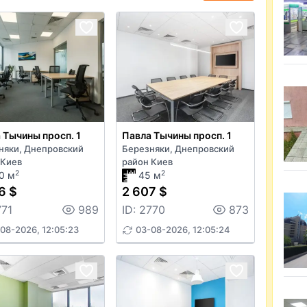
 Тычины просп. 1
Павла Тычины просп. 1
няки, Днепровский
Березняки, Днепровский
 Киев
район Киев
2
2
0 м
45 м
6 $
2 607 $
771
989
ID: 2770
873
08-2026, 12:05:23
03-08-2026, 12:05:24