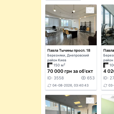
Павла Тычины просп. 18
Павла
Березняки, Днепровский
Берез
район Киев
район
2
150 м
10
70 000 грн за об'єкт
4 02
ID: 3558
653
ID: 2
04-08-2026, 03:40:43
03-