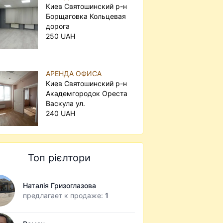
Киев Святошинский р-н
Борщаговка Кольцевая
дорога
250 UAH
АРЕНДА ОФИСА
Киев Святошинский р-н
Академгородок Ореста
Васкула ул.
240 UAH
Топ рієлтори
Наталія Гризоглазова
предлагает к продаже:
1