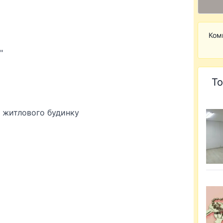
Ком
"
То
о житлового будинку