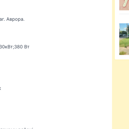
аг. Аврора.
30кВт;380 Вт
к