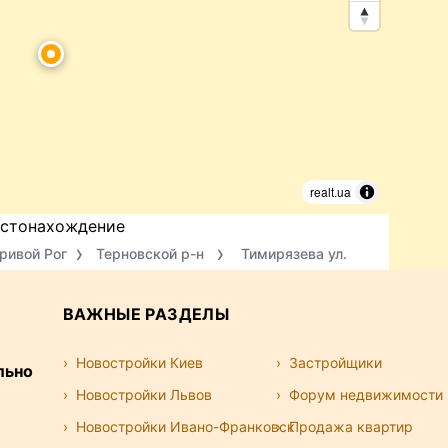
realt.ua
стонахождение
ривой Рог
Терновской р-н
Тимирязева ул.
ВАЖНЫЕ РАЗДЕЛЫ
Новостройки Киев
Застройщики
льно
Новостройки Львов
Форум недвижимости
Новостройки Ивано-Франковск
Продажа квартир