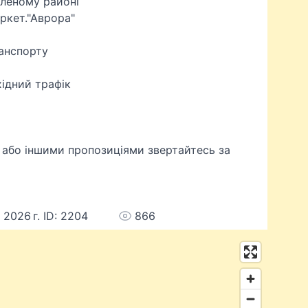
еленому районі
аркет."Аврора"
анспорту
хідний трафік
 або іншими пропозиціями звертайтесь за
 2026 г. ID: 2204
866