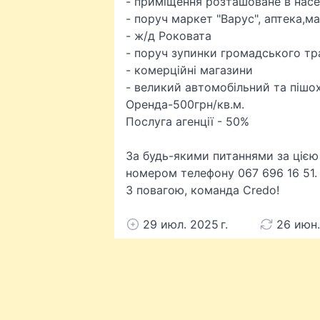
- приміщення розташоване в нас
- поруч маркет "Варус", аптека,м
- ж/д Роковата
- поруч зупинки громадського тр
- комерційні магазини
- великий автомобільний та пішо
Оренда-500грн/кв.м.
Послуга агенції - 50%
За будь-якими питаннями за цією
номером телефону 067 696 16 51.
З повагою, команда Credo!
29 июл. 2025 г.
26 июн.