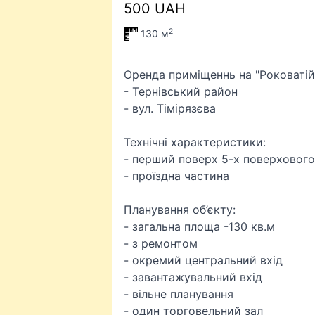
500 UAH
2
130 м
Оренда приміщеннь на "Роковатій
- Тернівський район
- вул. Тімірязєва
Технічні характеристики:
- перший поверх 5-х поверховог
- проїздна частина
Планування об’єкту:
- загальна площа -130 кв.м
- з ремонтом
- окремий центральний вхід
- завантажувальний вхід
- вільне планування
- один торговельний зал