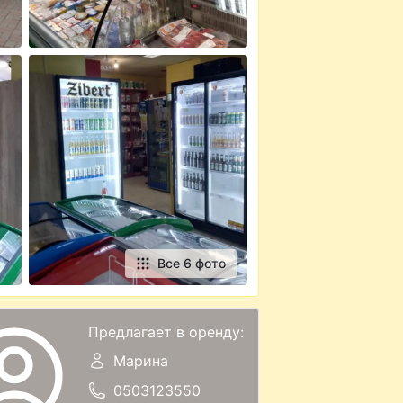
Все 6 фото
Предлагает в оренду:
Марина
0503123550