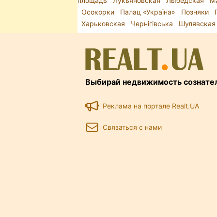
площадь
Лукьяновская
Лыбедская
М
Осокорки
Палац «Україна»
Позняки
Харьковская
Чернігівська
Шулявская
Выбирай недвижимость сознате
Реклама на портале Realt.UA
Связаться с нами