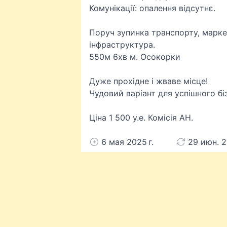
Комунікації: опалення відсутнє.
Поруч зупинка транспорту, марке
інфраструктура.
550м 6хв м. Осокорки
Дуже прохідне і жваве місце!
Чудовий варіант для успішного бі
Ціна 1 500 у.е. Комісія АН.
6 мая 2025 г.
29 июн. 20