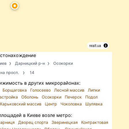
realt.ua
стонахождение
иев
Дарницкий р-н
Осокорки
на просп.
14
ижимость в других микрорайонах:
и
Борщаговка
Голосеево
Лесной массив
Липки
Застройка
Оболонь
Осокорки
Печерск
Подол
Харьковский массив
Центр
Чоколовка
Шулявка
площадей в Киеве возле метро:
арниця
Дворец спорта
Зверинецкая
Контрактовая