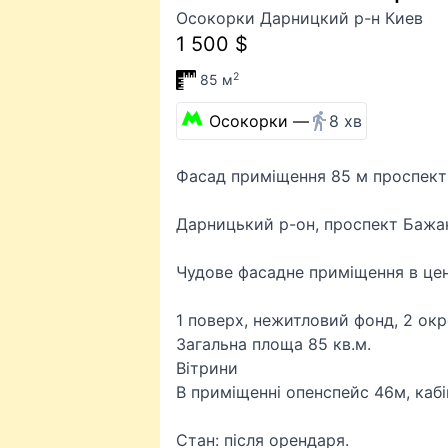
Осокорки Дарницкий р-н Киев
1 500 $
2
85 м
Осокорки —
8 хв
Фасад приміщення 85 м проспект
Дарницький р-он, проспект Бажан
Чудове фасадне приміщення в цен
1 поверх, нежитловий фонд, 2 окр
Загальна площа 85 кв.м.
Вітрини
В приміщенні опенспейс 46м, кабін
Стан: після орендаря.