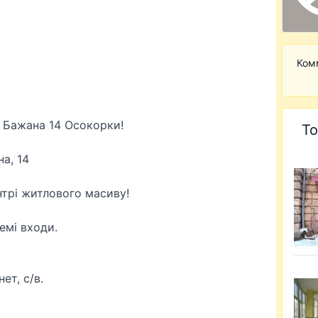
Ком
 Бажана 14 Осокорки!
То
а, 14
трі житлового масиву!
емі входи.
ет, с/в.