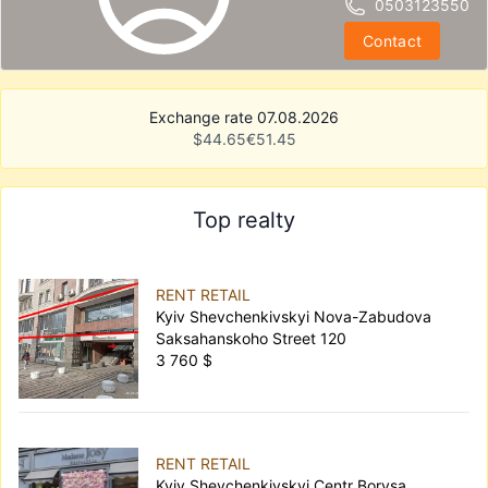
0503123550
Contact
Exchange rate 07.08.2026
$
44.65
€
51.45
Top realty
RENT RETAIL
Kyiv Shevchenkivskyi Nova-Zabudova
Saksahanskoho Street 120
3 760 $
RENT RETAIL
Kyiv Shevchenkivskyi Centr Borysa