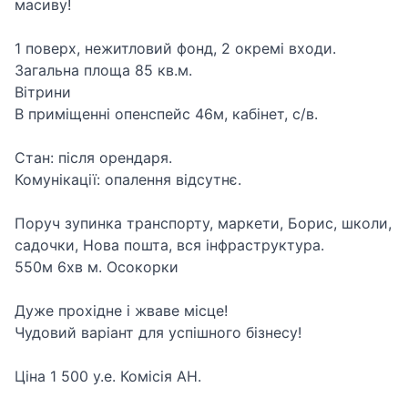
масиву!
1 поверх, нежитловий фонд, 2 окремі входи.
Загальна площа 85 кв.м.
Вітрини
В приміщенні опенспейс 46м, кабінет, с/в.
Стан: після орендаря.
Комунікації: опалення відсутнє.
Поруч зупинка транспорту, маркети, Борис, школи,
садочки, Нова пошта, вся інфраструктура.
550м 6хв м. Осокорки
Дуже прохідне і жваве місце!
Чудовий варіант для успішного бізнесу!
Ціна 1 500 у.е. Комісія АН.