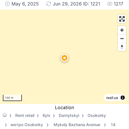
May 6, 2025
Jun 29, 2026 ID: 1221
1217
realt.ua
100 m
Location
Rent retail
Kyiv
Darnytskyi
Osokorky
метро Osokorky
Mykoly Bazhana Avenue
14