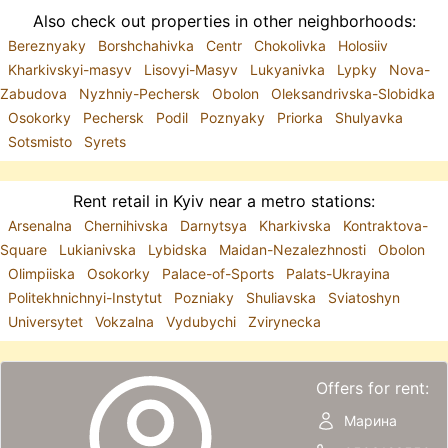
Also check out properties in other neighborhoods:
Bereznyaky
Borshchahivka
Centr
Chokolivka
Holosiiv
Kharkivskyi-masyv
Lisovyi-Masyv
Lukyanivka
Lypky
Nova-
Zabudova
Nyzhniy-Pechersk
Obolon
Oleksandrivska-Slobidka
Osokorky
Pechersk
Podil
Poznyaky
Priorka
Shulyavka
Sotsmisto
Syrets
Rent retail in Kyiv near a metro stations:
Arsenalna
Chernihivska
Darnytsya
Kharkivska
Kontraktova-
Square
Lukianivska
Lybidska
Maidan-Nezalezhnosti
Obolon
Olimpiiska
Osokorky
Palace-of-Sports
Palats-Ukrayina
Politekhnichnyi-Instytut
Pozniaky
Shuliavska
Sviatoshyn
Universytet
Vokzalna
Vydubychi
Zvirynecka
Offers for rent:
Марина