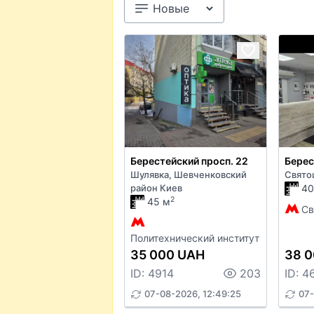
Берестейский просп. 22
Берес
Шулявка, Шевченковский
Свято
район Киев
40
2
45 м
Св
Политехнический институт
35 000 UAH
38 
ID: 4914
203
ID: 4
07-08-2026, 12:49:25
07-