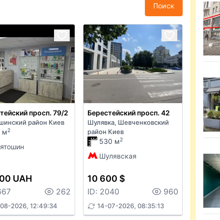
Поиск
тейский просп. 79/2
Берестейский просп. 42
шинский район Киев
Шулявка, Шевченковский
2
 м
район Киев
2
530 м
ятошин
Шулявская
000 UAH
10 600 $
667
262
ID: 2040
960
08-2026, 12:49:34
14-07-2026, 08:35:13