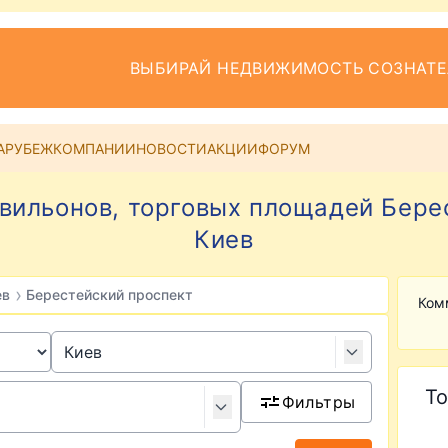
ВЫБИРАЙ НЕДВИЖИМОСТЬ СОЗНАТ
АРУБЕЖ
КОМПАНИИ
НОВОСТИ
АКЦИИ
ФОРУМ
вильонов, торговых площадей Бере
Киев
›
ев
Берестейский проспект
Ком
То
Фильтры