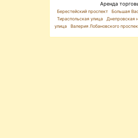
Аренда торгов
Берестейский проспект
Большая Ва
Тираспольская улица
Днепровская 
улица
Валерия Лобановского проспе