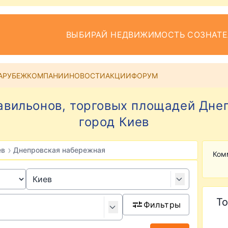
ВЫБИРАЙ НЕДВИЖИМОСТЬ СОЗНАТ
АРУБЕЖ
КОМПАНИИ
НОВОСТИ
АКЦИИ
ФОРУМ
павильонов, торговых площадей Дне
город Киев
›
ев
Днепровская набережная
Ком
То
Фильтры