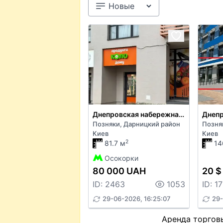
Днепровская набережная 16г
Позняки, Дарницкий район
Позня
Киев
Киев
2
81.7 м
14
Осокорки
80 000 UAH
20 $
ID: 2463
1053
ID: 1
29-06-2026, 16:25:07
29-
Аренда торгов