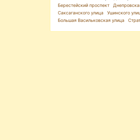
Берестейский проспект
Днепровска
Саксаганского улица
Ушинского ули
Большая Васильковская улица
Стра