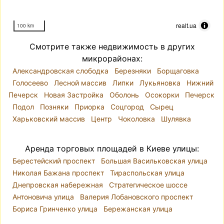
realt.ua
100 km
Смотрите также недвижимость в других
микрорайонах:
Александровская слободка
Березняки
Борщаговка
Голосеево
Лесной массив
Липки
Лукьяновка
Нижний
Печерск
Новая Застройка
Оболонь
Осокорки
Печерск
Подол
Позняки
Приорка
Соцгород
Сырец
Харьковский массив
Центр
Чоколовка
Шулявка
Аренда торговых площадей в Киеве улицы:
Берестейский проспект
Большая Васильковская улица
Николая Бажана проспект
Тираспольская улица
Днепровская набережная
Стратегическое шоссе
Антоновича улица
Валерия Лобановского проспект
Бориса Гринченко улица
Бережанская улица