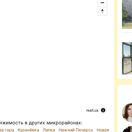
realt.ua
ижимость в других микрорайонах:
ва гора
Куренёвка
Липки
Нижний Печерск
Новая