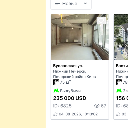
Бусловская ул.
Басти
Нижний Печерск,
Нижни
Печерский район Киев
Печер
2
75 м
78
Выдубычи
Зв
235 000 USD
156 
ID: 6825
67
ID: 6
04-08-2026, 10:13:02
03-