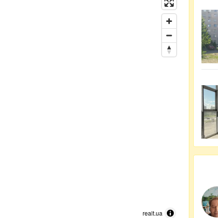
realt.ua