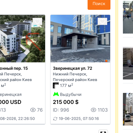
Поиск
онный пер. 15
Зверинецкая ул. 72
й Печерск,
Нижний Печерск,
ский район Киев
Печерский район Киев
2
2
 м
177 м
еринецкая
Выдубычи
000 USD
215 000 $
813
76
ID: 996
1103
08-2026, 22:26:50
19-06-2025, 07:50:16