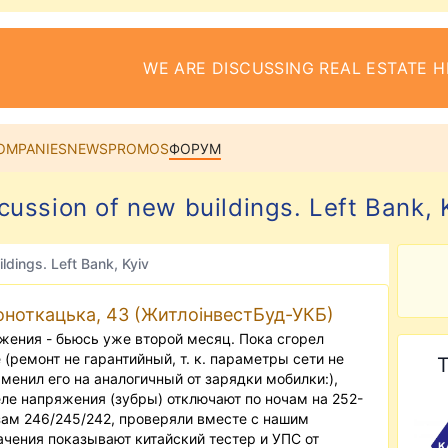
WE ARE DISCUSSING REAL ESTATE H
OMPANIES
NEWS
PROMOS
ФОРУМ
cussion of new buildings. Left Bank, 
ldings. Left Bank, Kyiv
оноткацька, 43 (ЖитлоінвестБуд-УКБ)
жения - бьюсь уже второй месяц. Пока сгорел
 (ремонт не гарантийный, т. к. параметры сети не
T
менил его на аналогичный от зарядки мобилки:),
ле напряжения (зубры) отключают по ночам на 252-
зам 246/245/242, проверяли вместе с нашим
чения показывают китайский тестер и УПС от