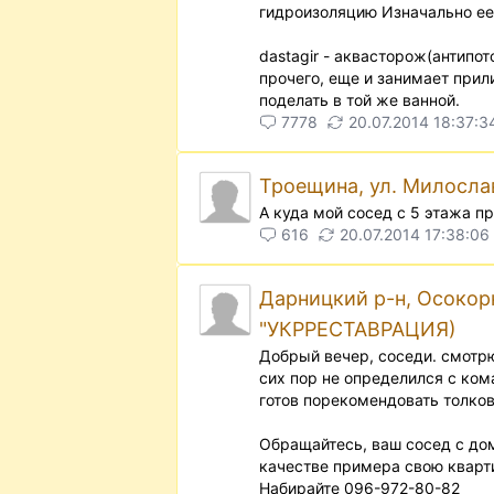
гидроизоляцию Изначально ее
dastagir - аквасторож(антипо
прочего, еще и занимает при
поделать в той же ванной.
7778
20.07.2014 18:37:3
Троещина, ул. Милослав
А куда мой сосед с 5 этажа пр
616
20.07.2014 17:38:06
Дарницкий р-н, Осокор
"УКРРЕСТАВРАЦИЯ)
Добрый вечер, соседи. смотрю
сих пор не определился с ком
готов порекомендовать толко
Обращайтесь, ваш сосед с дом
качестве примера свою кварт
Набирайте 096-972-80-82