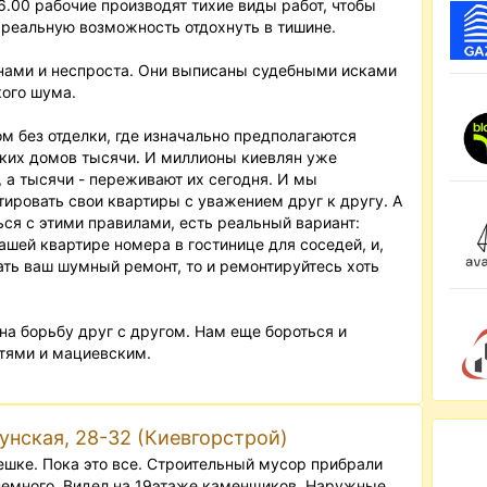
16.00 рабочие производят тихие виды работ, чтобы
 реальную возможность отдохнуть в тишине.
нами и неспроста. Они выписаны судебными исками
кого шума.
м без отделки, где изначально предполагаются
аких домов тысячи. И миллионы киевлян уже
 а тысячи - переживают их сегодня. И мы
ировать свои квартиры с уважением друг к другу. А
ться с этими правилами, есть реальный вариант:
ашей квартире номера в гостинице для соседей, и,
ть ваш шумный ремонт, то и ремонтируйтесь хоть
на борьбу друг с другом. Нам еще бороться и
стями и мациевским.
дунская, 28-32 (Киевгорстрой)
решке. Пока это все. Строительный мусор прибрали
 немного. Видел на 19этаже каменщиков. Наружные