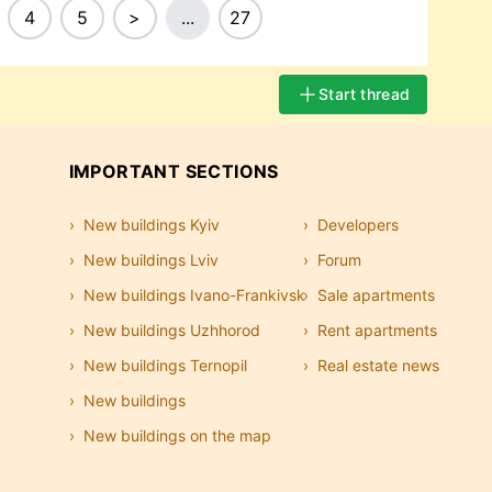
4
5
>
...
27
Start thread
IMPORTANT SECTIONS
New buildings Kyiv
Developers
New buildings Lviv
Forum
New buildings Ivano-Frankivsk
Sale apartments
New buildings Uzhhorod
Rent apartments
New buildings Ternopil
Real estate news
New buildings
New buildings on the map