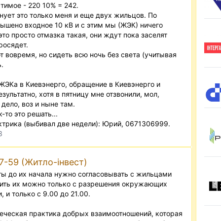
имое - 220 10% = 242.
нует это только меня и еще двух жильцов. По
ышено входное 10 кВ и с этим мы (ЖЭК) ничего
это просто отмазка такая, они ждут пока заселят
росядет.
т вовремя, но сидеть всю ночь без света (учитывая
.
 ЖЭКа в Киевэнерго, обращение в Киевэнерго и
зультатно, хотя в пятницу мне отзвонили, мол,
 дело, воз и ныне там.
-то это решать...
ктрика (выбивал две недели): Юрий, 0671306999.
3
47-59 (Житло-інвест)
ты до их начала нужно согласовывать с жильцами
ить их можно только с разрешения окружающих
 и только с 9.00 до 21.00.
веческая практика добрых взаимоотношений, которая