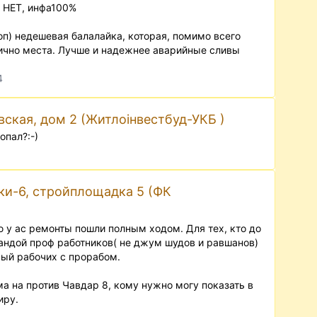
 НЕТ, инфа100%
топ) недешевая балалайка, которая, помимо всего
лично места. Лучше и надежнее аварийные сливы
4
ская, дом 2 (Житлоінвестбуд-УКБ )
опал?:-)
ки-6, стройплощадка 5 (ФК
 у ас ремонты пошли полным ходом. Для тех, кто до
андой проф работников( не джум шудов и равшанов)
вый рабочих с прорабом.
а на против Чавдар 8, кому нужно могу показать в
иру.