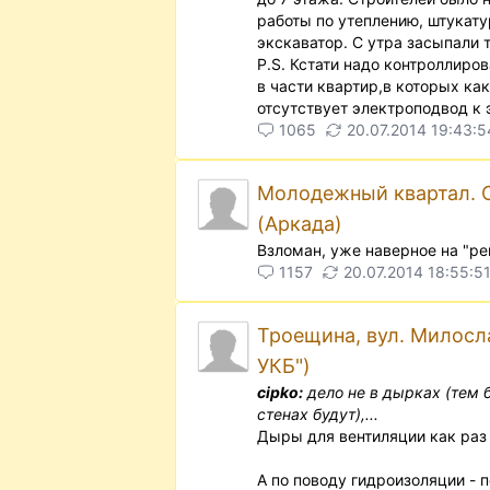
работы по утеплению, штукату
экскаватор. С утра засыпали
P.S. Кстати надо контроллиро
в части квартир,в которых ка
отсутствует электроподвод к 
1065
20.07.2014 19:43:5
Молодежный квартал. О
(Аркада)
Взломан, уже наверное на "ре
1157
20.07.2014 18:55:5
Троещина, вул. Милосл
УКБ")
cipko:
дело не в дырках (тем б
стенах будут),...
Дыры для вентиляции как раз 
А по поводу гидроизоляции - 