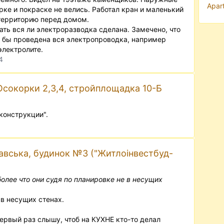
Apar
рке и покраске не велись. Работал кран и маленький
 территорию перед домом.
вать вся ли электроразводка сделана. Замечено, что
к бы проведена вся электропроводка, например
электролите.
4
сокорки 2,3,4, стройплощадка 10-Б
конструкции".
1
авська, будинок №3 ("Житлоінвестбуд-
олее что они судя по планировке не в несущих
в несущих стенах.
первый раз слышу, чтоб на КУХНЕ кто-то делал