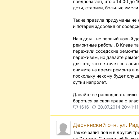
предполагает, что с 14.00 до 
дети, старики, больные имели
Такие правила придуманы не 
и потерей здоровья от соседс
Наш дом - не первый новый до
ремонтные работы. В Киеве т
пережили соседские ремонты,
переживем, но давайте ремонт
для тех, кто не хочет согласи
снимите на время ремонта в в
поскольку некому будет слуша
сутки напролет.
Давайте не расходовать силы 
бороться за свои права с вла
1616
20.07.2014 20:41:11
Деснянский р-н, ул. Ра
Также залит пол и в другой т
до 7 этажа. Строителей было