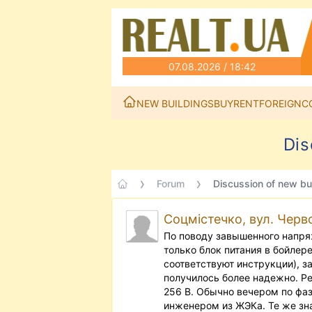
07.08.2026 / 18:42
NEW BUILDINGS
BUY
RENT
FOREIGN
C
Dis
Forum
Discussion of new bui
Соцмістечко, вул. Черв
По поводу завышенного напря
только блок питания в бойлере
соответствуют инструкции), за
получилось более надежно. Ре
256 В. Обычно вечером по фа
инженером из ЖЭКа. Те же зна