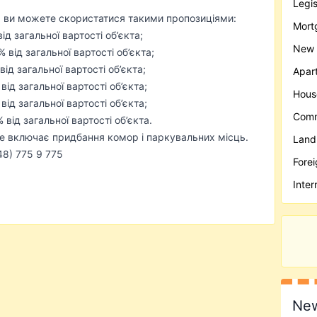
Legis
 ви можете скористатися такими пропозиціями:
Mort
д загальної вартості об’єкта;
New 
від загальної вартості об’єкта;
ід загальної вартості об’єкта;
Apar
ід загальної вартості об’єкта;
Hous
ід загальної вартості об’єкта;
Comm
від загальної вартості об’єкта.
е включає придбання комор і паркувальних місць.
Land
48) 775 9 775
Forei
Inter
New