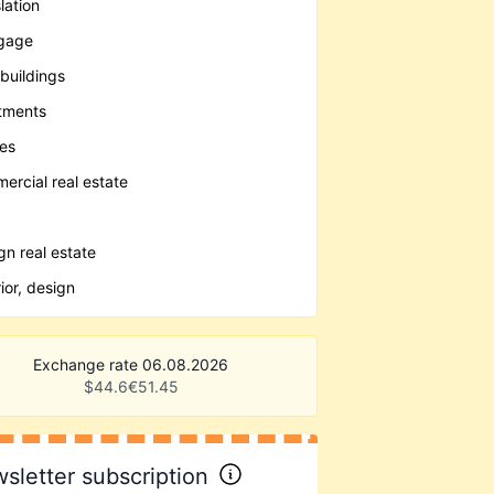
lation
gage
buildings
tments
es
ercial real estate
gn real estate
rior, design
Exchange rate 06.08.2026
$
44.6
€
51.45
sletter subscription