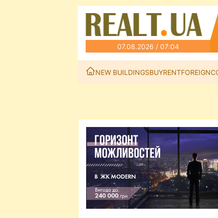
07.08.2026 / 07:04
NEW BUILDINGS
BUY
RENT
FOREIGN
C