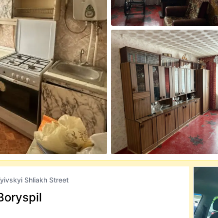
yivskyi Shliakh Street
Boryspil