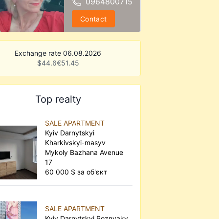
0964800715
Contact
Exchange rate 06.08.2026
$
44.6
€
51.45
Top realty
SALE APARTMENT
Kyiv Darnytskyi
Kharkivskyi-masyv
Mykoly Bazhana Avenue
17
60 000 $ за об'єкт
SALE APARTMENT
Kyiv Darnytskyi Poznyaky