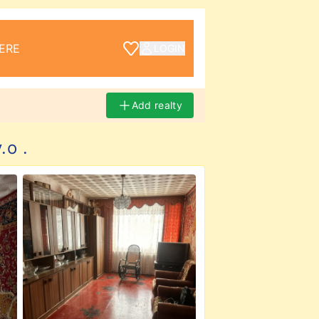
ERE
LOGIN
Add realty
.о .