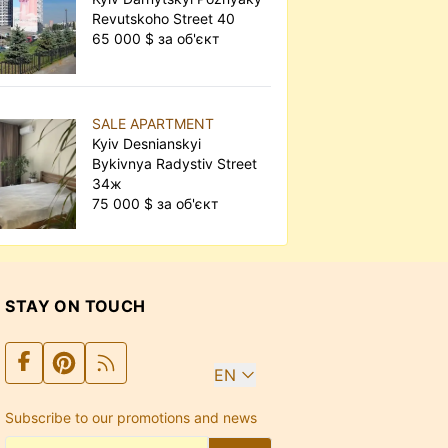
Revutskoho Street 40
65 000 $ за об'єкт
SALE APARTMENT
Kyiv Desnianskyi
Bykivnya Radystiv Street
34ж
75 000 $ за об'єкт
STAY ON TOUCH
EN
Subscribe to our promotions and news