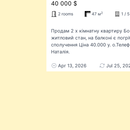
40 000 $
2
2 rooms
47 м
1 / 5
Продам 2 х кімнатну квартиру Бор
житловий стан, на балконі є погр
сполучення Ціна 40.000 у. о.Тел
Наталія.
Apr 13, 2026
Jul 25, 20