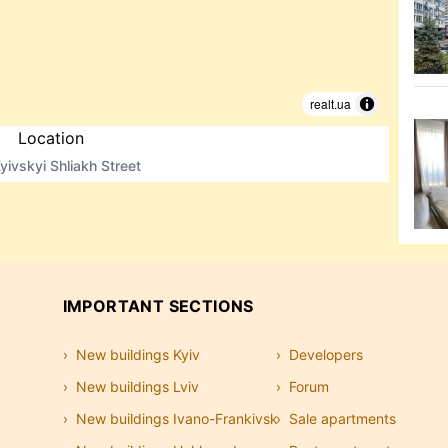
realt.ua
Location
yivskyi Shliakh Street
IMPORTANT SECTIONS
New buildings Kyiv
Developers
New buildings Lviv
Forum
New buildings Ivano-Frankivsk
Sale apartments