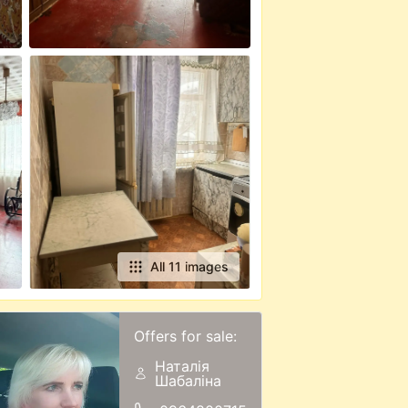
All 11 images
Offers for sale:
Наталія
Шабаліна