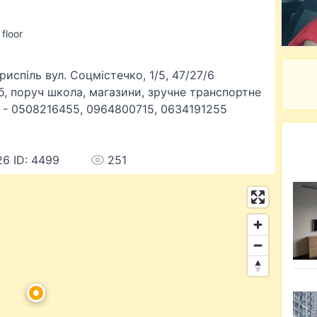
 floor
испіль вул. Соцмістечко, 1/5, 47/27/6
іб, поруч школа, магазини, зручне транспортне
еф - 0508216455, 0964800715, 0634191255
26 ID: 4499
251