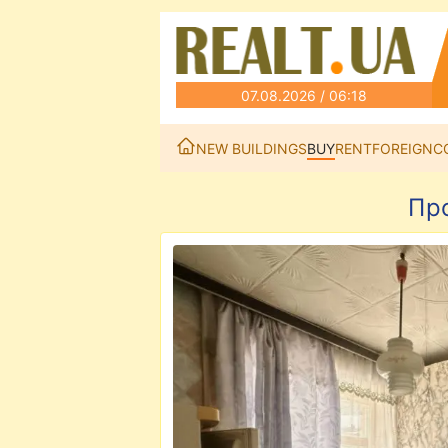
07.08.2026 / 06:18
NEW BUILDINGS
BUY
RENT
FOREIGN
C
Про