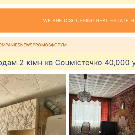
WE ARE DISCUSSING REAL ESTATE H
OMPANIES
NEWS
PROMOS
ФОРУМ
дам 2 кімн кв Соцмістечко 40,000 у