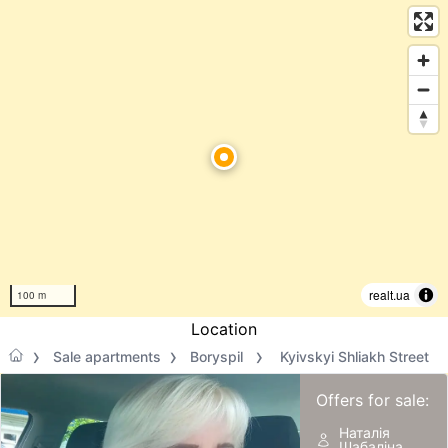
realt.ua
100 m
Location
Sale apartments
Boryspil
Kyivskyi Shliakh Street
Offers for sale:
Наталія
Шабаліна