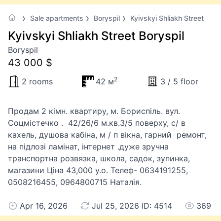
Sale apartments
Boryspil
Kyivskyi Shliakh Street
Kyivskyi Shliakh Street Boryspil
Boryspil
43 000 $
2
2 rooms
42 м
3 / 5 floor
Продам 2 кімн. квартиру, м. Бориспіль. вул.
Соцмістечко . 42/26/6 м.кв.3/5 поверху, с/ в
кахель, душова кабіна, м / п вікна, гарний ремонт,
на підлозі ламінат, інтернет .дуже зручна
транспортна розвязка, школа, садок, зупинка,
магазини Ціна 43,000 у.о. Телеф- 0634191255,
0508216455, 0964800715 Наталія.
Apr 16, 2026
Jul 25, 2026 ID: 4514
369