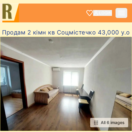
LOGIN
Продам 2 кімн кв Соцмістечко 43,000 у.о
All 6 images