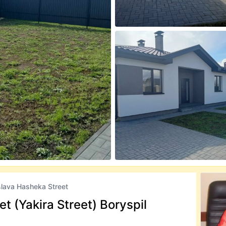
lava Hasheka Street
t (Yakira Street) Boryspil