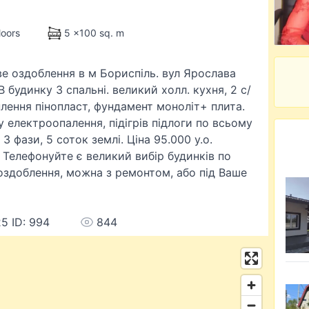
loors
5 x100 sq. m
е оздоблення в м Бориспіль. вул Ярослава
В будинку 3 спальні. великий холл. кухня, 2 с/
лення пінопласт, фундамент моноліт+ плита.
 електроопалення, підігрів підлоги по всьому
3 фази, 5 соток землі. Ціна 95.000 у.о.
 Телефонуйте є великий вибір будинків по
 оздоблення, можна з ремонтом, або під Ваше
5 ID: 994
844