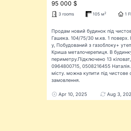
95 000 $
2
3 rooms
105 м
1 F
Продам новий будинок під чистов
Гашека. 104/75/30 м.кв. 1 поверх. 
у, Побудований з газоблоку+ утеп
Криша металочерепиця. В будинку
периметру.Підключено 13 кіловат, 
0964800715, 0508216455 Наталія.
місту. можна купити під чистове
замовлення.
Apr 10, 2025
Aug 3, 202