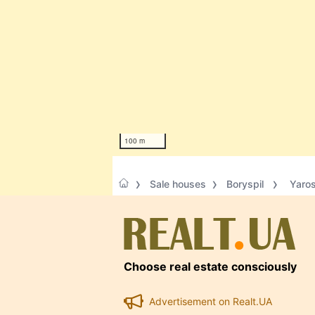
100 m
Sale houses
Boryspil
Yaros
Choose real estate consciously
Advertisement on Realt.UA