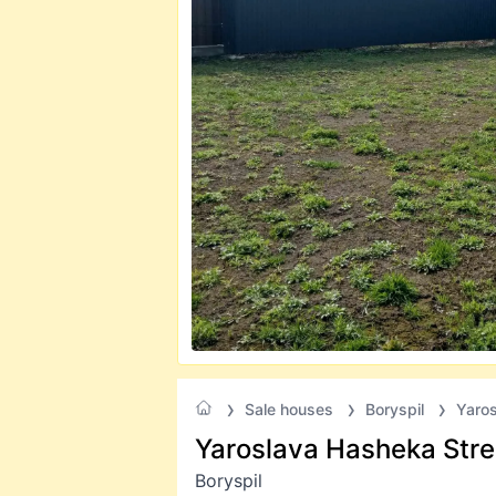
Sale houses
Boryspil
Yaros
Yaroslava Hasheka Stree
Boryspil