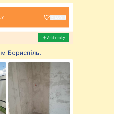
LY
LOGIN
Add realty
 м Бориспіль.