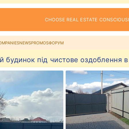
CHOOSE REAL ESTATE CONSCIOUS
OMPANIES
NEWS
PROMOS
ФОРУМ
 будинок під чистове оздоблення в