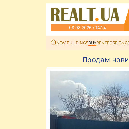
08.08.2026 / 14:24
NEW BUILDINGS
BUY
RENT
FOREIGN
C
Продам новий