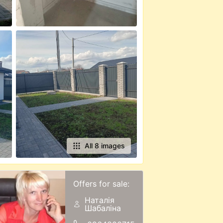
All 8 images
Offers for sale:
Наталія
Шабаліна