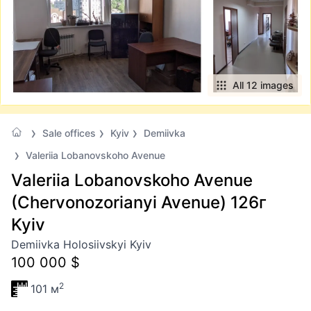
All 12 images
Sale offices
Kyiv
Demiivka
Valeriia Lobanovskoho Avenue
Valeriia Lobanovskoho Avenue
(Chervonozorianyi Avenue) 126г
Kyiv
Demiivka Holosiivskyi Kyiv
100 000 $
2
101 м