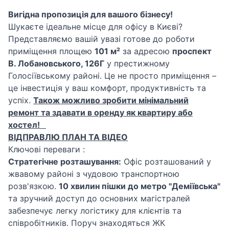
Вигідна пропозиція для вашого бізнесу!
Шукаєте ідеальне місце для офісу в Києві?
Представляємо вашій увазі готове до роботи
приміщення площею
101 м²
за адресою
проспект
В. Лобановського, 126Г
у престижному
Голосіївському районі. Це не просто приміщення –
це інвестиція у ваш комфорт, продуктивність та
успіх.
Також можливо зробити мінімальний
ремонт та здавати в оренду як квартиру або
хостел!
ВІДПРАВЛЮ ПЛАН ТА ВІДЕО
Ключові переваги :
Стратегічне розташування:
Офіс розташований у
жвавому районі з чудовою транспортною
розв'язкою.
10 хвилин пішки до метро "Деміївська"
та зручний доступ до основних магістралей
забезпечує легку логістику для клієнтів та
співробітників. Поруч знаходяться ЖК