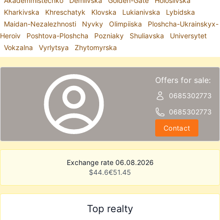
Akademmistechko
Demiivska
Golden-Gate
Holosiivska
Kharkivska
Khreschatyk
Klovska
Lukianivska
Lybidska
Maidan-Nezalezhnosti
Nyvky
Olimpiiska
Ploshcha-Ukrainskyx-
Heroiv
Poshtova-Ploshcha
Pozniaky
Shuliavska
Universytet
Vokzalna
Vyrlytsya
Zhytomyrska
Offers for sale:
0685302773
0685302773
Contact
Exchange rate 06.08.2026
$
44.6
€
51.45
Top realty