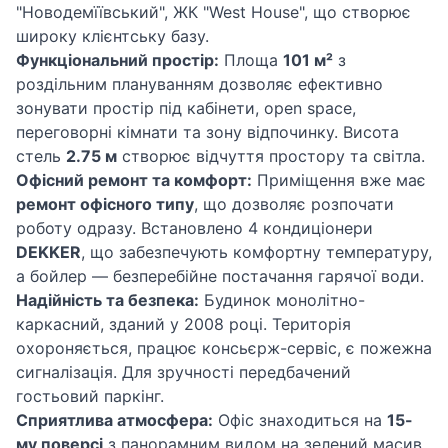
"Новодемїївський", ЖК "West House", що створює
широку клієнтську базу.
Функціональний простір:
Площа
101 м²
з
роздільним плануванням дозволяє ефективно
зонувати простір під кабінети, open space,
переговорні кімнати та зону відпочинку. Висота
стель
2.75 м
створює відчуття простору та світла.
Офісний ремонт та комфорт:
Приміщення вже має
ремонт офісного типу
, що дозволяє розпочати
роботу одразу. Встановлено 4 кондиціонери
DEKKER
, що забезпечують комфортну температуру,
а бойлер — безперебійне постачання гарячої води.
Надійність та безпека:
Будинок монолітно-
каркасний, зданий у 2008 році. Територія
охороняється, працює консьєрж-сервіс, є пожежна
сигналізація. Для зручності передбачений
гостьовий паркінг.
Сприятлива атмосфера:
Офіс знаходиться на
15-
му поверсі
з панорамним видом на зелений масив,