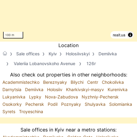
realt.ua
100 m
Location
Sale offices
Kyiv
Holosiivskyi
Demiivka
Valeriia Lobanovskoho Avenue
126г
Also check out properties in other neighborhoods:
Academmistechko
Bereznyaky
Bilychi
Centr
Chokolivka
Darnytsia
Demiivka
Holosiiv
Kharkivskyi-masyv
Kurenivka
Lukyanivka
Lypky
Nova-Zabudova
Nyzhniy-Pechersk
Osokorky
Pechersk
Podil
Poznyaky
Shulyavka
Solomianka
Syrets
Troyeschina
Sale offices in Kyiv near a metro stations: