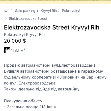
Sale parking
Kryvyi Rih
Pokrovskyi
Elektrozavodska Street
Elektrozavodska Street Kryvyi Rih
Pokrovskyi Kryvyi Rih
20 000 $
2
113.1 м
Продаж автомайстерні вул.Електрозаводська
Будівля автомайстерні розташована в гаражному
будівельному кооперативі «Зірковий» на Зарічному
по вул. Електрозоводська.
Також ідеально підійде під автомийку.
Планування об’єкту:
- Загальна площа 113.1кв.м.