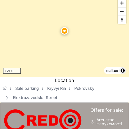
realt.ua
100 m
Location
Sale parking
Kryvyi Rih
Pokrovskyi
Elektrozavodska Street
Offers for sale:
Агенство
Нерухомості