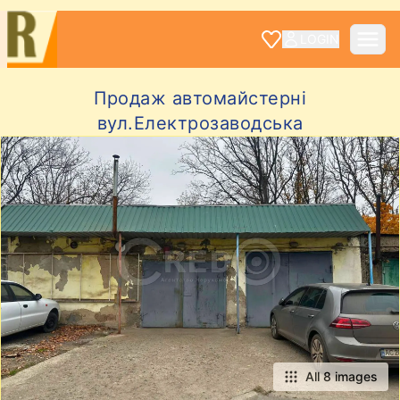
LOGIN
Продаж автомайстерні
вул.Електрозаводська
All 8 images