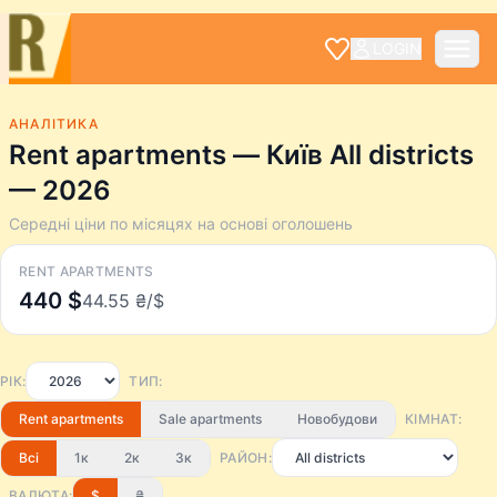
LOGIN
АНАЛІТИКА
Rent apartments — Київ All districts
— 2026
Середні ціни по місяцях на основі оголошень
RENT APARTMENTS
440 $
44.55 ₴/$
РІК:
ТИП:
Rent apartments
Sale apartments
Новобудови
КІМНАТ:
Всі
1к
2к
3к
РАЙОН:
ВАЛЮТА:
$
₴