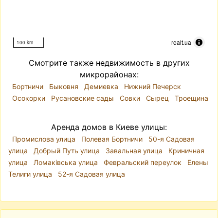
realt.ua
100 km
Смотрите также недвижимость в других
микрорайонах:
Бортничи
Быковня
Демиевка
Нижний Печерск
Осокорки
Русановские сады
Совки
Сырец
Троещина
Аренда домов в Киеве улицы:
Промислова улица
Полевая Бортничи
50-я Садовая
улица
Добрый Путь улица
Завальная улица
Криничная
улица
Ломаківська улица
Февральский переулок
Елены
Телиги улица
52-я Садовая улица