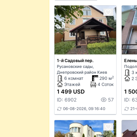
1-й Садовый пер.
Елены
Русановские сады,
Подол
Днепровский район Киев
3 
2
6 комнат
290 м
2 
Этажей
4 Соток
1 499 USD
1 50
ID: 6902
57
ID: 6
06-08-2026, 09:16:40
21-