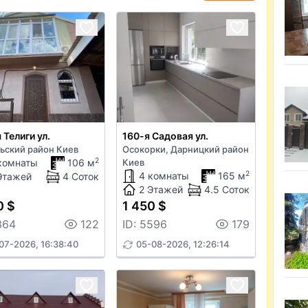
 Телиги ул.
160-я Садовая ул.
ьский район Киев
Осокорки, Дарницкий район
2
комнаты
106 м
Киев
2
4 комнаты
165 м
Этажей
4 Соток
2 Этажей
4.5 Соток
0 $
1 450 $
364
122
ID: 5596
179
07-2026, 16:38:40
05-08-2026, 12:26:14