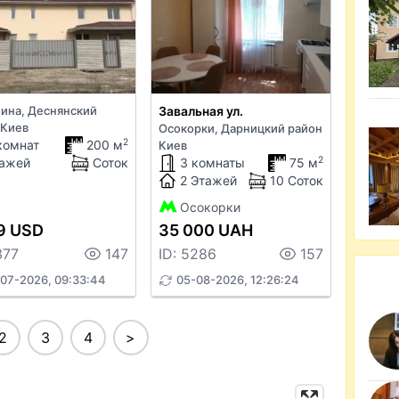
ина, Деснянский
Завальная ул.
 Киев
Осокорки, Дарницкий район
2
комнат
200 м
Киев
2
ажей
Соток
3 комнаты
75 м
2 Этажей
10 Соток
Осокорки
9 USD
35 000 UAH
377
147
ID: 5286
157
07-2026, 09:33:44
05-08-2026, 12:26:24
2
3
4
>