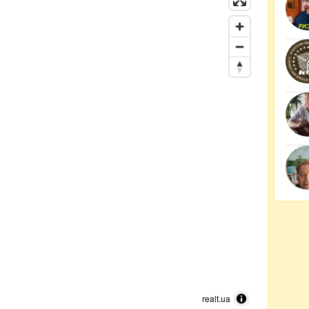
realt.ua