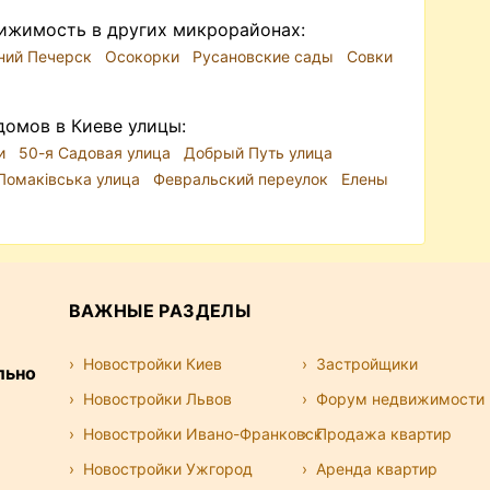
ижимость в других микрорайонах:
ний Печерск
Осокорки
Русановские сады
Совки
домов в Киеве улицы:
чи
50-я Садовая улица
Добрый Путь улица
Ломаківська улица
Февральский переулок
Елены
ВАЖНЫЕ РАЗДЕЛЫ
Новостройки Киев
Застройщики
льно
Новостройки Львов
Форум недвижимости
Новостройки Ивано-Франковск
Продажа квартир
Новостройки Ужгород
Аренда квартир