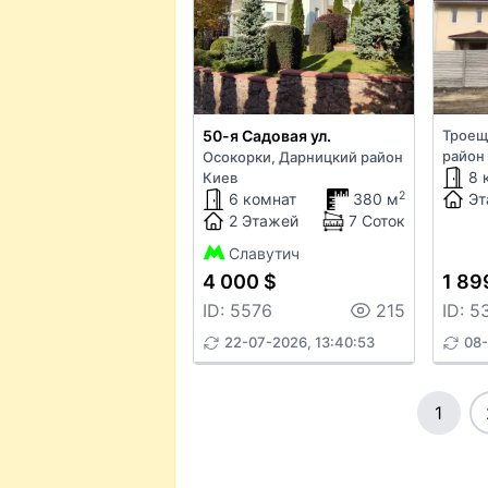
50-я Садовая ул.
Троещ
район
Осокорки, Дарницкий район
8 
Киев
2
6 комнат
380 м
Эт
2 Этажей
7 Соток
Славутич
4 000 $
1 89
ID: 5576
215
ID: 5
22-07-2026, 13:40:53
08-
1