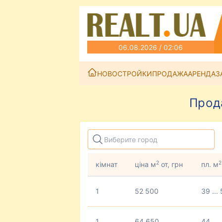
06.08.2026 / 02:06
НОВОСТРОЙКИ
ПРОДАЖА
АРЕНДА
З
Прод
2
2
кімнат
ціна м
от, грн
пл. м
1
52 500
39 ...
1
64 650
44