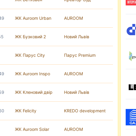
 49
ЖК Auroom Urban
AUROOM
55
ЖК Бузковий 2
Новий Львів
ЖК Парус City
Парус Premium
 49
ЖК Auroom Inspo
AUROOM
 59
ЖК Кленовий двір
Новий Львів
 60
ЖК Felicity
KREDO development
ЖК Auroom Solar
AUROOM