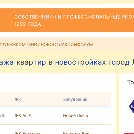
СОБСТВЕННИКИ И ПРОФЕССИОНАЛЬНЫЕ РИЭЛ
1999 ГОДА
АРУБЕЖ
КОМПАНИИ
НОВОСТИ
АКЦИИ
ФОРУМ
ажа квартир в новостройках город 
То
ЖК
Забудовник
 58
ЖК AurA
Новий Львів
ЖК Бетховен
Креатор-Буд