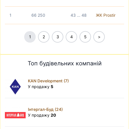
1
66 250
43 ... 48
ЖК Prostir
1
2
3
4
5
>
Топ будівельних компаній
KAN Development (7)
У продажу
5
Інтергал-Буд (24)
У продажу
20