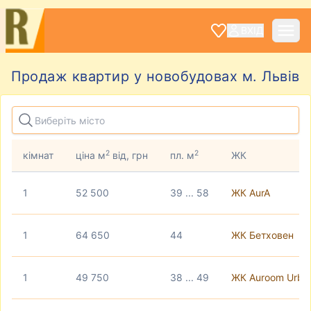
ВХІД
Продаж квартир у новобудовах м. Львів
2
2
кімнат
ціна м
від, грн
пл. м
ЖК
1
52 500
39 ... 58
ЖК AurA
1
64 650
44
ЖК Бетховен
1
49 750
38 ... 49
ЖК Auroom Urba