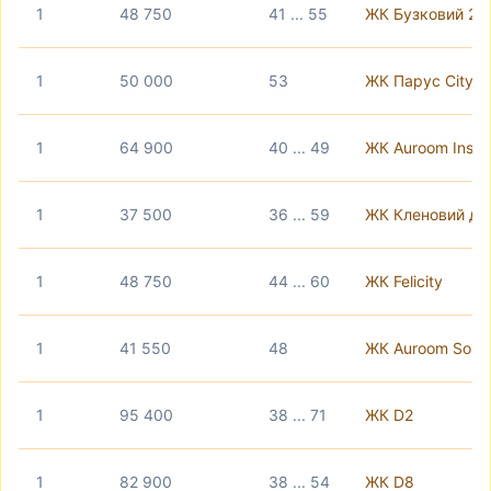
1
48 750
41 ... 55
ЖК Бузковий 2
1
50 000
53
ЖК Парус City
1
64 900
40 ... 49
ЖК Auroom Insp
1
37 500
36 ... 59
ЖК Кленовий дв
1
48 750
44 ... 60
ЖК Felicity
1
41 550
48
ЖК Auroom Solar
1
95 400
38 ... 71
ЖК D2
1
82 900
38 ... 54
ЖК D8