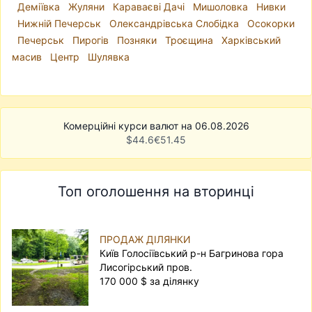
Деміївка
Жуляни
Караваєві Дачі
Мишоловка
Нивки
Нижній Печерськ
Олександрівська Слобідка
Осокорки
Печерськ
Пирогів
Позняки
Троєщина
Харківський
масив
Центр
Шулявка
Комерційні курси валют на 06.08.2026
$
44.6
€
51.45
Топ оголошення на вторинці
ПРОДАЖ ДІЛЯНКИ
Київ Голосіївський р-н Багринова гора
Лисогірський пров.
170 000 $ за ділянку