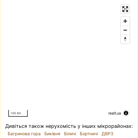
realt.ua
100 km
Дивіться також нерухомість у інших мікрорайонах:
Багринова гора
Биківня
Біличі
Бортничі
ДВРЗ