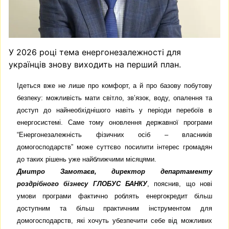
У 2026 році тема енергонезалежності для
українців знову виходить на перший план.
Ідеться вже не лише про комфорт, а й про базову побутову
безпеку: можливість мати світло, зв’язок, воду, опалення та
доступ до найнеобхіднішого навіть у періоди перебоїв в
енергосистемі. Саме тому оновлення державної програми
“Енергонезалежність фізичних осіб – власників
домогосподарств” може суттєво посилити інтерес громадян
до таких рішень уже найближчими місяцями.
Дмитро Замотаєв, директор департаменту
роздрібного бізнесу ГЛОБУС БАНКУ
, пояснив, що нові
умови програми фактично роблять енергокредит більш
доступним та більш практичним інструментом для
домогосподарств, які хочуть убезпечити себе від можливих