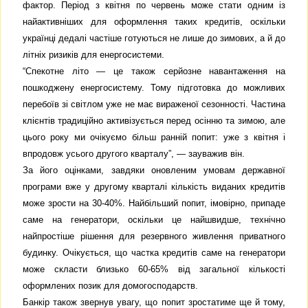
фактор. Період з квітня по червень може стати одним із
найактивніших для оформлення таких кредитів, оскільки
українці дедалі частіше готуються не лише до зимових, а й до
літніх ризиків для енергосистеми.
“Спекотне літо — це також серйозне навантаження на
пошкоджену енергосистему. Тому підготовка до можливих
перебоїв зі світлом уже не має вираженої сезонності. Частина
клієнтів традиційно активізується перед осінню та зимою, але
цього року ми очікуємо більш ранній попит: уже з квітня і
впродовж усього другого кварталу”, — зауважив він.
За його оцінками, завдяки оновленим умовам державної
програми вже у другому кварталі кількість виданих кредитів
може зрости на 30-40%. Найбільший попит, імовірно, припаде
саме на генератори, оскільки це найшвидше, технічно
найпростіше рішення для резервного живлення приватного
будинку. Очікується, що частка кредитів саме на генератори
може скласти близько 60-65% від загальної кількості
оформлених позик для домогосподарств.
Банкір також звернув увагу, що попит зростатиме ще й тому,