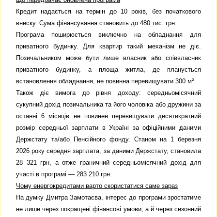
Кредит надається на термін до 10 років, без початкового
внеску. Сума фінансування становить до 480 тис. грн.
Програма поширюється виключно на обладнання для
приватного будинку. Для квартир такий механізм не діє.
Позичальником може бути лише власник або співвласник
приватного будинку, а площа житла, де планується
встановлення обладнання, не повинна перевищувати 300 м².
Також діє вимога до рівня доходу: середньомісячний
сукупний дохід позичальника та його чоловіка або дружини за
останні 6 місяців не повинен перевищувати десятикратний
розмір середньої зарплати в Україні за офіційними даними
Держстату та/або Пенсійного фонду. Станом на 1 березня
2026 року середня зарплата, за даними Держстату, становила
28 321 грн, а отже граничний середньомісячний дохід для
участі в програмі — 283 210 грн.
Чому енергокредитами варто скористатися саме зараз
На думку Дмитра Замотаєва, інтерес до програми зростатиме
не лише через покращені фінансові умови, а й через сезонний