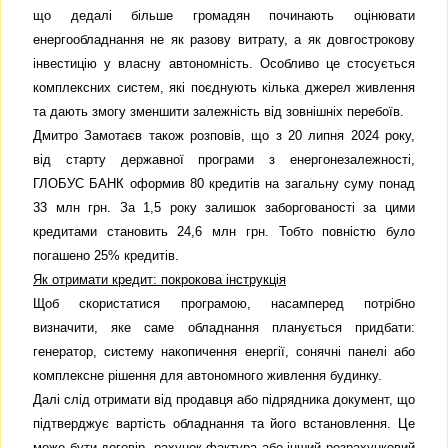
що дедалі більше громадян починають оцінювати
енергообладнання не як разову витрату, а як довгострокову
інвестицію у власну автономність. Особливо це стосується
комплексних систем, які поєднують кілька джерел живлення
та дають змогу зменшити залежність від зовнішніх перебоїв.
Дмитро Замотаєв також розповів, що з 20 липня 2024 року,
від старту державної програми з енергонезалежності,
ГЛОБУС БАНК оформив 80 кредитів на загальну суму понад
33 млн грн. За 1,5 року залишок заборгованості за цими
кредитами становить 24,6 млн грн. Тобто повністю було
погашено 25% кредитів.
Як отримати кредит: покрокова інструкція
Щоб скористатися програмою, насамперед потрібно
визначити, яке саме обладнання планується придбати:
генератор, систему накопичення енергії, сонячні панелі або
комплексне рішення для автономного живлення будинку.
Далі слід отримати від продавця або підрядника документ, що
підтверджує вартість обладнання та його встановлення. Це
може бути договір, рахунок-фактура або інший розрахунковий