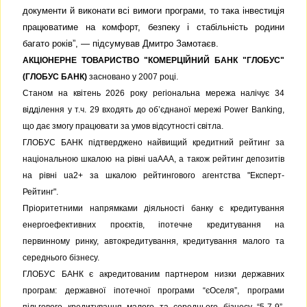
документи й виконати всі вимоги програми, то така інвестиція
працюватиме на комфорт, безпеку і стабільність родини
багато років”, — підсумував Дмитро Замотаєв.
АКЦІОНЕРНЕ ТОВАРИСТВО "КОМЕРЦІЙНИЙ БАНК "ГЛОБУС"
(ГЛОБУС БАНК)
засновано у 2007 році.
Станом на квітень 2026 року регіональна мережа налічує 34
відділення у т.ч. 29 входять до об’єднаної мережі Power Banking,
що дає змогу працювати за умов відсутності світла.
ГЛОБУС БАНК підтверджено найвищий кредитний рейтинг за
національною шкалою на рівні uaAAA, а також рейтинг депозитів
на рівні ua2+ за шкалою рейтингового агентства "Експерт-
Рейтинг".
Пріоритетними напрямками діяльності банку є кредитування
енергоефективних проєктів, іпотечне кредитування на
первинному ринку, автокредитування, кредитування малого та
середнього бізнесу.
ГЛОБУС БАНК є акредитованим партнером низки державних
програм: державної іпотечної програми “єОселя”, програми
пільгового кредитування малого та середнього бізнесу “5-7-9”,