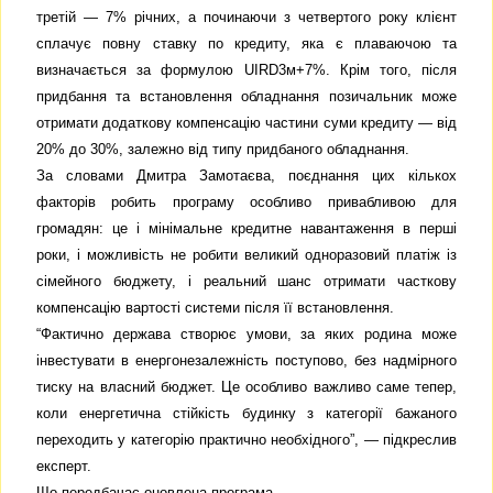
третій — 7% річних, а починаючи з четвертого року клієнт
сплачує повну ставку по кредиту, яка є плаваючою та
визначається за формулою UIRD3м+7%. Крім того, після
придбання та встановлення обладнання позичальник може
отримати додаткову компенсацію частини суми кредиту — від
20% до 30%, залежно від типу придбаного обладнання.
За словами Дмитра Замотаєва, поєднання цих кількох
факторів робить програму особливо привабливою для
громадян: це і мінімальне кредитне навантаження в перші
роки, і можливість не робити великий одноразовий платіж із
сімейного бюджету, і реальний шанс отримати часткову
компенсацію вартості системи після її встановлення.
“Фактично держава створює умови, за яких родина може
інвестувати в енергонезалежність поступово, без надмірного
тиску на власний бюджет. Це особливо важливо саме тепер,
коли енергетична стійкість будинку з категорії бажаного
переходить у категорію практично необхідного”, — підкреслив
експерт.
Що передбачає оновлена програма