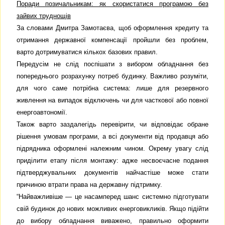
Поради позичальникам: як скористатися програмою без
зайвих труднощів
За словами Дмитра Замотаєва, щоб оформлення кредиту та
отримання державної компенсації пройшли без проблем,
варто дотримуватися кількох базових правил.
Передусім не слід поспішати з вибором обладнання без
попереднього розрахунку потреб будинку. Важливо розуміти,
для чого саме потрібна система: лише для резервного
живлення на випадок відключень чи для часткової або повної
енергоавтономії.
Також варто заздалегідь перевірити, чи відповідає обране
рішення умовам програми, а всі документи від продавця або
підрядника оформлені належним чином. Окрему увагу слід
приділити етапу після монтажу: адже несвоєчасне подання
підтверджувальних документів найчастіше може стати
причиною втрати права на державну підтримку.
“Найважливіше — це насамперед шанс системно підготувати
свій будинок до нових можливих енерговикликів. Якщо підійти
до вибору обладнання виважено, правильно оформити