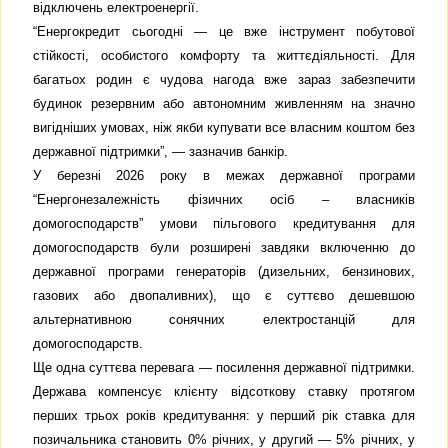
відключень електроенергії.
“Енергокредит сьогодні — це вже інструмент побутової
стійкості, особистого комфорту та життєдіяльності. Для
багатьох родин є чудова нагода вже зараз забезпечити
будинок резервним або автономним живленням на значно
вигідніших умовах, ніж якби купувати все власним коштом без
державної підтримки”, — зазначив банкір.
У березні 2026 року в межах державної програми
“Енергонезалежність фізичних осіб – власників
домогосподарств” умови пільгового кредитування для
домогосподарств були розширені завдяки включенню до
державної програми генераторів (дизельних, бензинових,
газових або двопаливних), що є суттєво дешевшою
альтернативною сонячних електростанцій для
домогосподарств.
Ще одна суттєва перевага — посилення державної підтримки.
Держава компенсує клієнту відсоткову ставку протягом
перших трьох років кредитування: у перший рік ставка для
позичальника становить 0% річних, у другий — 5% річних, у