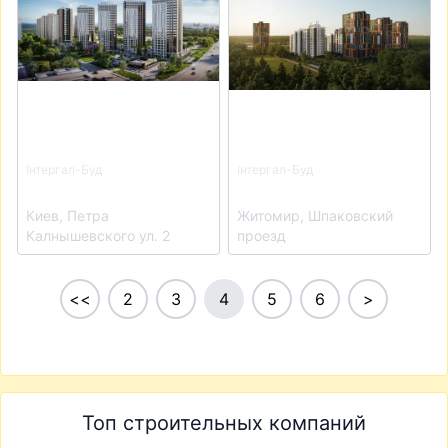
Інтергал-Буд
Інтергал-Буд
ЖК Polar Park
ЖК River City
Киев, Петра
Житомир, Шпаковский
Калнышевского ул. 2
проезд
<<
2
3
4
5
6
>
Топ строительных компаний