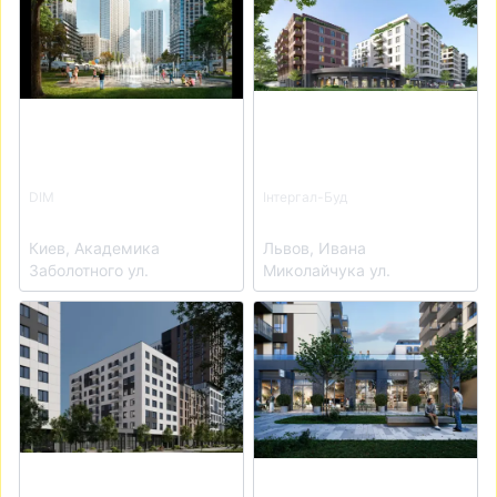
DIM
Інтергал-Буд
ЖК Метрополис
ЖК MHouse
Киев, Академика
Львов, Ивана
Заболотного ул.
Миколайчука ул.
View details for ЖК City House
View details for ЖК Wings