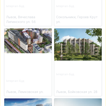
Інтергал-Буд
Інтергал-Буд
ЖК City House
ЖК Wings
Львов, Вячеслава
Сокольники, Героев Крут
Липинского ул. 56
ул.
View details for ЖК Mill Town
View details for ЖК Резиде
Інтергал-Буд
ЖК Резиденція
Інтергал-Буд
ЖК Mill Town
Бойківська
Львов, Лемковская ул.
Львов, Бойковская ул. 28
View details for ЖК Polar Park
View details for ЖК River Ci