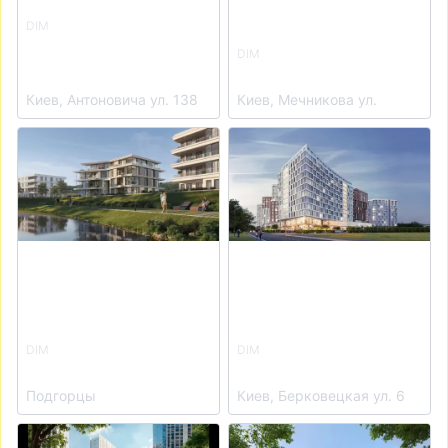
DIM
ЖК А136 Highlight
DIM
Tower
ЖК THE ONE
Киев, Антоновича ул. 138
Киев, Мечникова ул.
View details for ЖК Park Lake City
View details for ЖК LUCKY
DIM
DIM
ЖК Park Lake City
ЖК LUCKY LAND
Подгорцы
Киев, Берковецкая ул. 6
View details for ЖК Метрополис
View details for ЖК MHouse