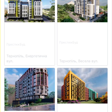
ПрестижБуд
ПрестижБуд
ЖК Апартаменти
Квартал Енергія
Престиж
Тернопіль, Енергетична
вул.
Тернопіль, Весела вул.
View details for Апарт-комплекс Престиж Хол
View details for ЖК Кольор