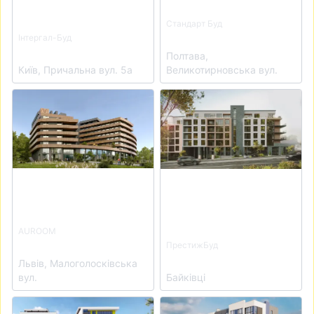
Стандарт Буд
ЖК EVOLUTION
Інтергал-Буд
Kaskad Residence
Полтава,
Київ, Причальна вул. 5а
Великотирновська вул.
View details for ЖК Auroom Nest
View details for ЖК Масив 
AUROOM
ЖК Auroom Nest
ПрестижБуд
ЖК Масив Преміум
Львів, Малоголосківська
вул.
Байківці
View details for Квартал Енергія
View details for ЖК Апарт