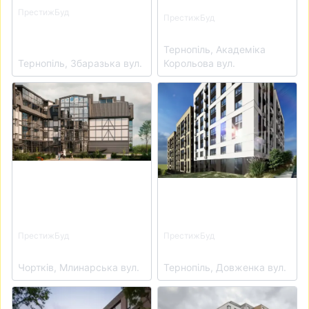
ПрестижБуд
ПрестижБуд
Апарт-комплекс
ЖК Кольоровий
Престиж Хол
Тернопіль, Академіка
Тернопіль, Збаразька вул.
Корольова вул.
View details for ЖК Баварія
View details for ЖК Комфор
ПрестижБуд
ПрестижБуд
ЖК Баварія
ЖК Комфорт Парк
Чортків, Млинарська вул.
Тернопіль, Довженка вул.
View details for ЖК Avalon Holiday
View details for ЖК Avalon 