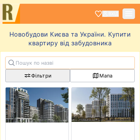
ВХІД
Новобудови Києва та України. Купити
квартиру від забудовника
Фільтри
Мапа
View details for Kaskad Residence
View details for ЖК EVOLUT