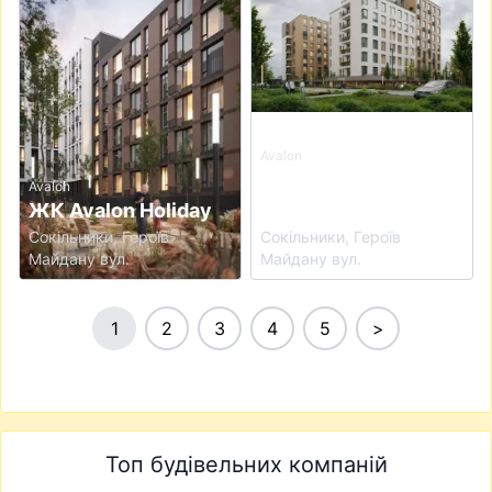
Avalon
ЖК Avalon Holiday
Avalon
ЖК Avalon Holiday
One
Сокільники, Героїв
Сокільники, Героїв
Майдану вул.
Майдану вул.
1
2
3
4
5
>
Топ будівельних компаній