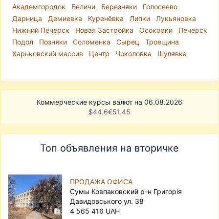
Академгородок
Беличи
Березняки
Голосеево
Дарница
Демиевка
Куренёвка
Липки
Лукьяновка
Нижний Печерск
Новая Застройка
Осокорки
Печерск
Подол
Позняки
Соломенка
Сырец
Троещина
Харьковский массив
Центр
Чоколовка
Шулявка
Коммерческие курсы валют на 06.08.2026
$
44.6
€
51.45
Топ объявления на вторичке
ПРОДАЖА ОФИСА
Сумы Ковпаковский р-н Григорія
Давидовського ул. 38
4 565 416 UAH