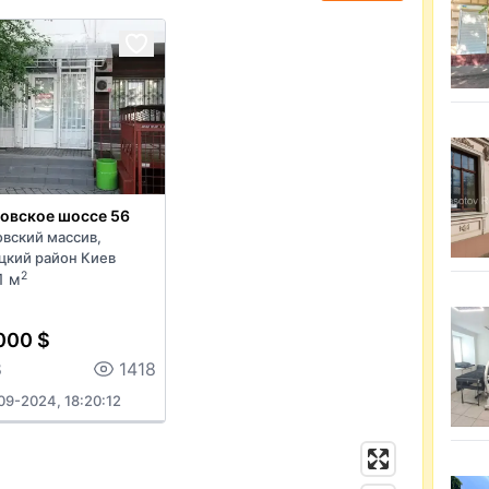
овское шоссе 56
овский массив,
цкий район Киев
2
1 м
000 $
8
1418
09-2024, 18:20:12