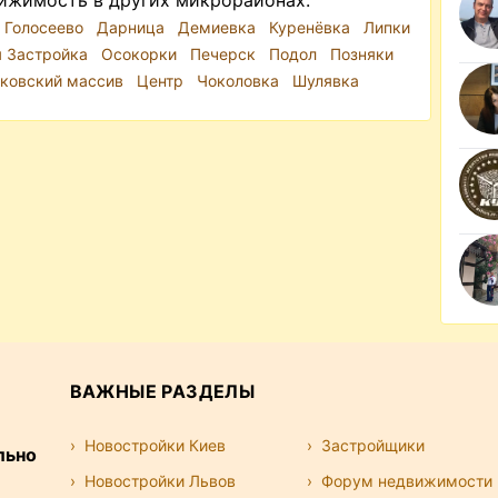
ижимость в других микрорайонах:
Голосеево
Дарница
Демиевка
Куренёвка
Липки
я Застройка
Осокорки
Печерск
Подол
Позняки
ковский массив
Центр
Чоколовка
Шулявка
ВАЖНЫЕ РАЗДЕЛЫ
Новостройки Киев
Застройщики
льно
Новостройки Львов
Форум недвижимости