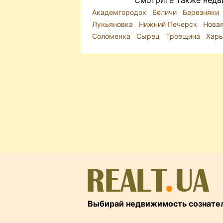
Смотрите также недв
Академгородок
Беличи
Березняки
Лукьяновка
Нижний Печерск
Нова
Соломенка
Сырец
Троещина
Харь
Выбирай недвижимость сознате