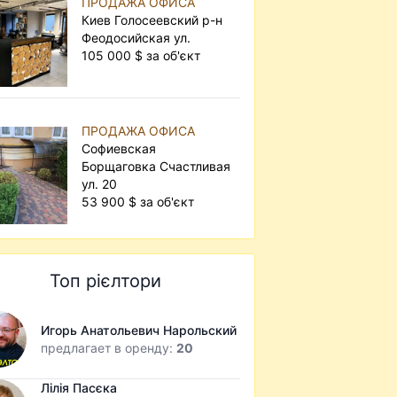
ПРОДАЖА ОФИСА
Киев Голосеевский р-н
Феодосийская ул.
105 000 $ за об'єкт
ПРОДАЖА ОФИСА
Софиевская
Борщаговка Счастливая
ул. 20
53 900 $ за об'єкт
Топ рієлтори
Игорь Анатольевич Нарольский
предлагает в оренду:
20
Лілія Пасєка