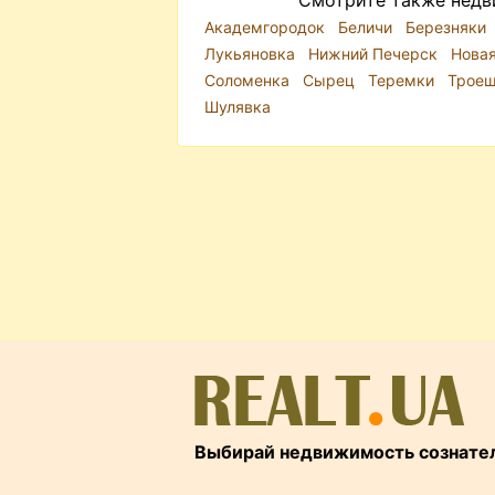
Смотрите также недв
Академгородок
Беличи
Березняки
Лукьяновка
Нижний Печерск
Нова
Соломенка
Сырец
Теремки
Трое
Шулявка
Выбирай недвижимость сознате