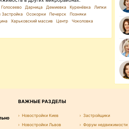
ижимость в других микрорайонах:
Голосеево
Дарница
Демиевка
Куренёвка
Липки
я Застройка
Осокорки
Печерск
Позняки
щина
Харьковский массив
Центр
Чоколовка
ВАЖНЫЕ РАЗДЕЛЫ
Новостройки Киев
Застройщики
льно
Новостройки Львов
Форум недвижимости