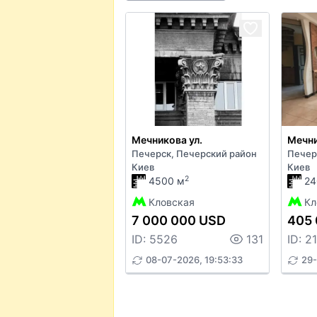
Мечникова ул.
Мечни
Печерск, Печерский район
Печер
Киев
Киев
2
4500 м
24
Кловская
Кл
7 000 000 USD
405 
ID: 5526
131
ID: 2
08-07-2026, 19:53:33
29-