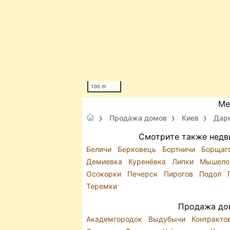
100 m
Ме
Продажа домов
Киев
Дарн
Смотрите также недв
Беличи
Берковець
Бортничи
Борщаг
Демиевка
Куренёвка
Липки
Мышело
Осокорки
Печерск
Пирогов
Подол
Теремки
Продажа дом
Академгородок
Выдубычи
Контракто