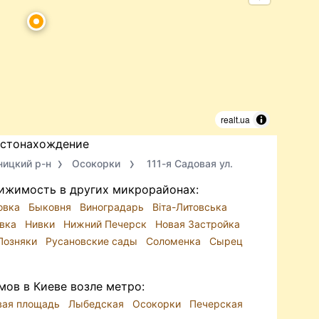
realt.ua
стонахождение
ицкий р-н
Осокорки
111-я Садовая ул.
ижимость в других микрорайонах:
овка
Быковня
Виноградарь
Віта-Литовська
вка
Нивки
Нижний Печерск
Новая Застройка
Позняки
Русановские сады
Соломенка
Сырец
ов в Киеве возле метро:
вая площадь
Лыбедская
Осокорки
Печерская