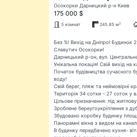
Осокорки Дарницкий р-н Киев
175 000 $
2
5 комнат
245.85 м
Без %! Вихід на Дніпро! Будинок
Славутич Осокорки!
Дарницький р-он, вул. Центральн
Унікальна локація! Свій вихід на к
Початок будівництва сучасного б
воду!
Свій берег, пляж та неймовірні к
Територія 34 сотки - 27 соток у вл
Цільове призначення: під житлову
Зроблене береугоукріплення з ду
Збудовано коробку будинку площе
Панорамні вікна з видом на канал
В будинку передбачено кухня- віта