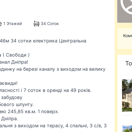
1 Этажей
34 Соток
Ком
 246м 34 сотки електрика Центральна
а ( Свободи )
анал Дніпра!
То
удинку на березі каналу з виходом на велику
раєвиди!
асності і 7 соток в оренді на 49 років.
 забудову
бового шпунту.
ю 245,85 кв.м. 1 поверх.
 Дніпра.
льня з виходом на терасу, 4 спальні, 3 с/в, 3