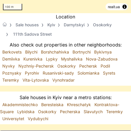
realt.ua
100 m
Location
Sale houses
Kyiv
Darnytskyi
Osokorky
111th Sadova Street
Also check out properties in other neighborhoods:
Berkovets
Bilychi
Borshchahivka
Bortnychi
Bykivnya
Demiivka
Kurenivka
Lypky
Myshalivka
Nova-Zabudova
Nyvky
Nyzhniy-Pechersk
Osokorky
Pechersk
Podil
Poznyaky
Pyrohiv
Rusanivski-sady
Solomianka
Syrets
Teremky
Vita-Lytovska
Vynohradar
Sale houses in Kyiv near a metro stations:
Akademmistechko
Beresteiska
Khreschatyk
Kontraktova-
Square
Lybidska
Osokorky
Pecherska
Slavutych
Teremky
Universytet
Vydubychi