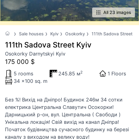
All 23 images
Sale houses
Kyiv
Osokorky
111th Sadova Street
111th Sadova Street Kyiv
Osokorky Darnytskyi Kyiv
175 000 $
2
5 rooms
245.85 м
1 Floors
34 x100 sq. m
Без %! Вихід на Дніпро! Будинок 246м 34 сотки
електрика Центральна Славутич Осокорки!
Дарницький р-он, вул. Центральна ( Свободи )
Унікальна локація! Свій вихід на канал Дніпра!
Початок будівництва сучасного будинку на березі
каналу з виходом на велику воду!