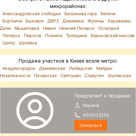
микрорайонах:
Александровская слободка
Багринова гора
Беличи
Бортничи
Быковня
ДВРЗ
Демиевка
Жуляны
Караваевы
Дачи
Мышеловка
Нивки
Нижний Печерск
Осокорки
Печерск
Пирогов
Позняки
Троещина
Харьковский массив
Центр
Шулявка
Продажа участков в Киеве возле метро:
Академгородок
Демеевская
Лыбедская
Майдан
Незалежности
Печерская
Святошин
Славутич
Шулявская
Предлагает к продаже:
Марина
0503123550
Связаться