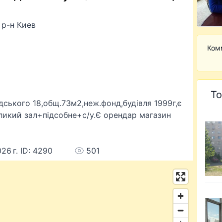
р-н Киев
Ком
То
ького 18,общ.73м2,неж.фонд,будівля 1999г,є
нликий зал+підсобне+с/у.Є орендар магазин
026 г. ID: 4290
501