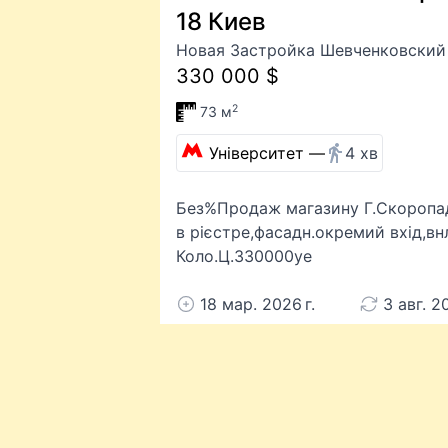
18 Киев
Новая Застройка Шевченковский 
330 000 $
2
73 м
Університет —
4 хв
Без%Продаж магазину Г.Скоропадс
в рієстре,фасадн.окремий вхід,в
Коло.Ц.330000уе
18 мар. 2026 г.
3 авг. 2