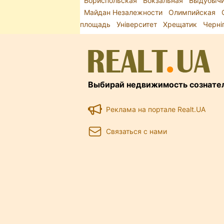
Бориспольская
Вокзальная
Выдубыч
Майдан Незалежности
Олимпийская
площадь
Університет
Хрещатик
Черні
Выбирай недвижимость сознате
Реклама на портале Realt.UA
Связаться с нами