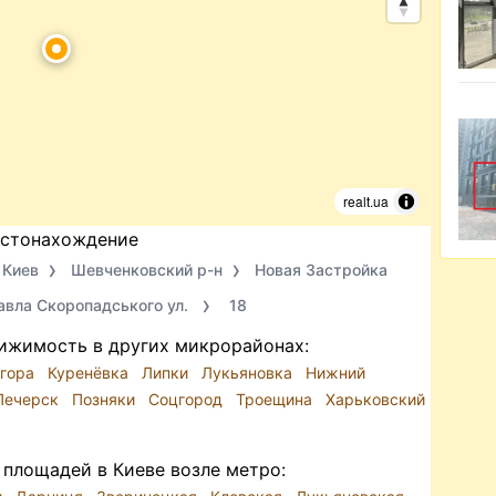
realt.ua
стонахождение
Киев
Шевченковский р-н
Новая Застройка
авла Скоропадського ул.
18
ижимость в других микрорайонах:
 гора
Куренёвка
Липки
Лукьяновка
Нижний
Печерск
Позняки
Соцгород
Троещина
Харьковский
площадей в Киеве возле метро: