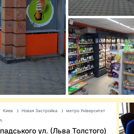
Киев
Новая Застройка
метро Університет
л.
адського ул. (Льва Толстого)