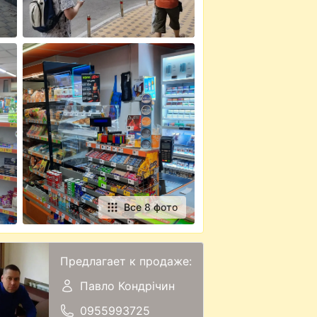
Все 8 фото
Предлагает к продаже:
Павло Кондрічин
0955993725