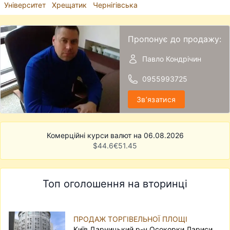
Університет
Хрещатик
Чернігівська
Пропонує до продажу:
Павло Кондрічин
0955993725
Звʼязатися
Комерційні курси валют на 06.08.2026
$
44.6
€
51.45
Топ оголошення на вторинці
ПРОДАЖ ТОРГІВЕЛЬНОЇ ПЛОЩІ
Київ Дарницький р-н Осокорки Лариси