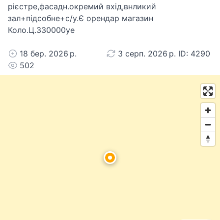
рієстре,фасадн.окремий вхід,внликий
зал+підсобне+с/у.Є орендар магазин
Коло.Ц.330000уе
18 бер. 2026 р.
3 серп. 2026 р. ID: 4290
502