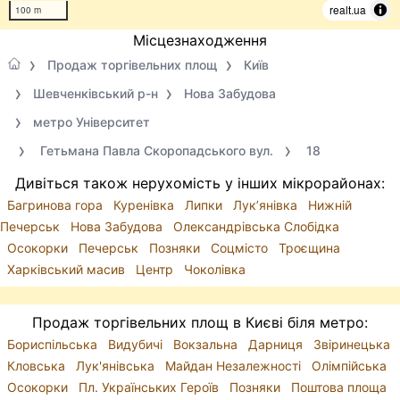
realt.ua
100 m
Місцезнаходження
Продаж торгівельних площ
Київ
Шевченківський р-н
Нова Забудова
метро Університет
Гетьмана Павла Скоропадського вул.
18
Дивіться також нерухомість у інших мікрорайонах:
Багринова гора
Куренівка
Липки
Лук’янівка
Нижній
Печерськ
Нова Забудова
Олександрівська Слобідка
Осокорки
Печерськ
Позняки
Соцмісто
Троєщина
Харківський масив
Центр
Чоколівка
Продаж торгівельних площ в Києві біля метро:
Бориспільська
Видубичі
Вокзальна
Дарниця
Звіринецька
Кловська
Лук'янівська
Майдан Незалежності
Олімпійська
Осокорки
Пл. Українських Героїв
Позняки
Поштова площа