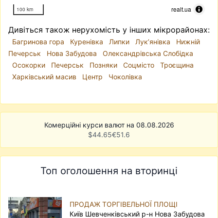
realt.ua
100 km
Дивіться також нерухомість у інших мікрорайонах:
Багринова гора
Куренівка
Липки
Лук’янівка
Нижній
Печерськ
Нова Забудова
Олександрівська Слобідка
Осокорки
Печерськ
Позняки
Соцмісто
Троєщина
Харківський масив
Центр
Чоколівка
Комерційні курси валют на 08.08.2026
$
44.65
€
51.6
Топ оголошення на вторинці
ПРОДАЖ ТОРГІВЕЛЬНОЇ ПЛОЩІ
Київ Шевченківський р-н Нова Забудова