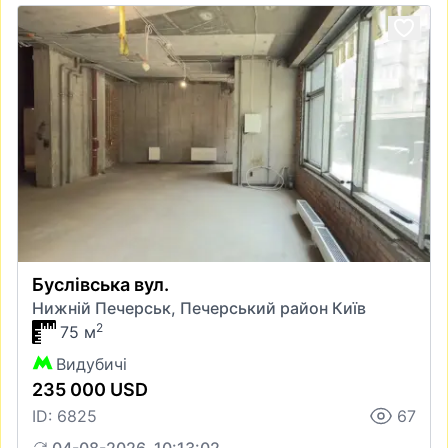
Буслівська вул.
Нижній Печерськ, Печерський район Київ
2
75 м
Видубичі
235 000 USD
ID: 6825
67