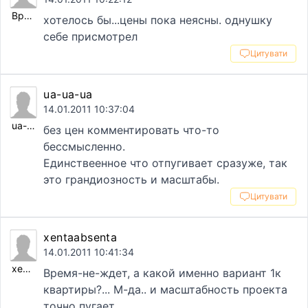
Время-не-ждет
хотелось бы...цены пока неясны. однушку
себе присмотрел
Цитувати
ua-ua-ua
14.01.2011 10:37:04
ua-ua-ua
без цен комментировать что-то
бессмысленно.
Единствеенное что отпугивает сразуже, так
это грандиозность и масштабы.
Цитувати
xentaabsenta
14.01.2011 10:41:34
xentaabsenta
Время-не-ждет, а какой именно вариант 1к
квартиры?... М-да.. и масштабность проекта
точно пугает.